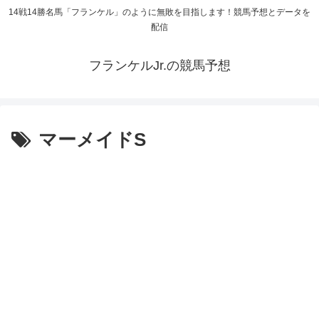
14戦14勝名馬「フランケル」のように無敗を目指します！競馬予想とデータを
配信
フランケルJr.の競馬予想
マーメイドS