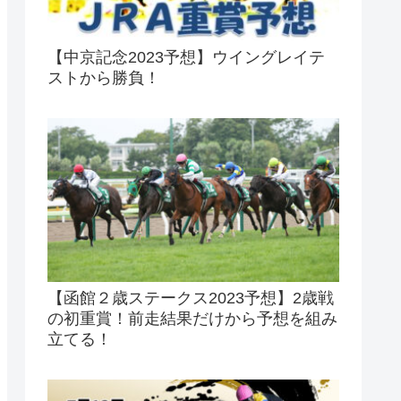
【中京記念2023予想】ウイングレイテ
ストから勝負！
【函館２歳ステークス2023予想】2歳戦
の初重賞！前走結果だけから予想を組み
立てる！