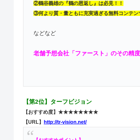
②鶴谷義雄の『鶴の恩返し』は必見！！
③何より質・量ともに充実過ぎる無料コンテン
などなど
老舗予想会社「ファースト」のその精
【第2位】ターフビジョン
【おすすめ度】★★★★★★★★
【URL】
http://tr-vision.net/