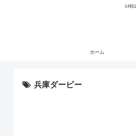
14
ホーム
兵庫ダービー