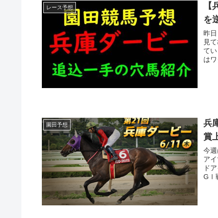
【
レース予想
を
昨日
見て
てい
はワ
兵
園田予想
賞
今週
アイ
ドア
GⅠ