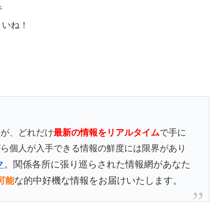
で
さいね！
のが、どれだけ
最新の情報をリアルタイム
で手に
がら個人が入手できる情報の鮮度には限界があり
ク
。関係各所に張り巡らされた情報網があなた
な的中好機な情報をお届けいたします。
可能