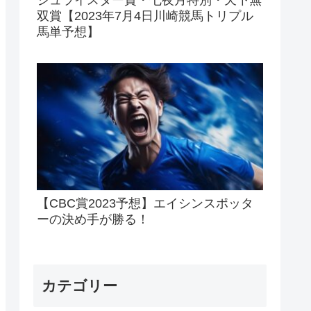
双賞【2023年7月4日川崎競馬トリプル
馬単予想】
【CBC賞2023予想】エイシンスポッタ
ーの決め手が勝る！
カテゴリー