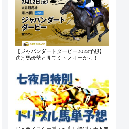
【ジャパンダートダービー2023予想】
逃げ馬優勢と見てミトノオーから！
ジュライスター賞・七夜月特別・天下無