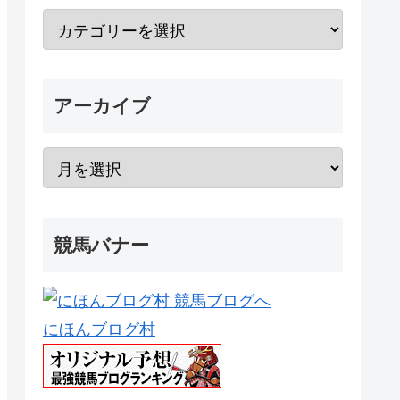
アーカイブ
競馬バナー
にほんブログ村