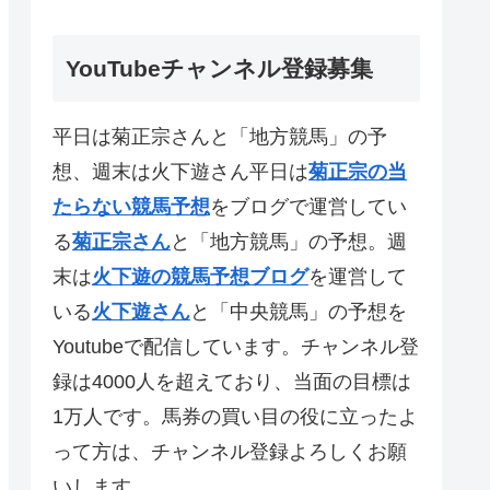
YouTubeチャンネル登録募集
平日は菊正宗さんと「地方競馬」の予
想、週末は火下遊さん平日は
菊正宗の当
たらない競馬予想
をブログで運営してい
る
菊正宗さん
と「地方競馬」の予想。週
末は
火下遊の競馬予想ブログ
を運営して
いる
火下遊さん
と「中央競馬」の予想を
Youtubeで配信しています。チャンネル登
録は4000人を超えており、当面の目標は
1万人です。馬券の買い目の役に立ったよ
って方は、チャンネル登録よろしくお願
いします。