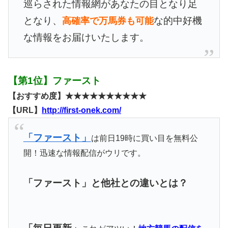
巡らされた情報網があなたの目となり足
となり、
な的中好機
高確率で万馬券も可能
な情報をお届けいたします。
【第1位】ファースト
【おすすめ度】★★★★★★★★★★
【URL】
http://first-onek.com/
「ファースト」
は前日19時に買い目を無料公
開！迅速な情報配信がウリです。
「ファースト」と他社との違いとは？