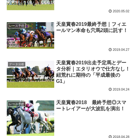
2020.05.02
天皇賞春2019最終予想｜フィエ
レース予想
ールマン本命も穴馬2頭に託す！
2019.04.27
天皇賞春2019出走予定馬とデー
データ分析
タ分析｜エタリオウで仕方なし！
紐荒れに期待の「平成最後の
G1」
2019.04.24
天皇賞春2018 最終予想◎スマ
レース予想
ートレイアーが大波乱を演出！
2018.04.28