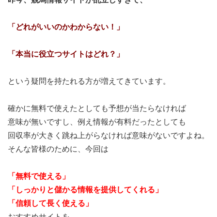
「どれがいいのかわからない！」
「本当に役立つサイトはどれ？」
という疑問を持たれる方が増えてきています。
確かに無料で使えたとしても予想が当たらなければ
意味が無いですし、例え情報が有料だったとしても
回収率が大きく跳ね上がらなければ意味がないですよね。
そんな皆様のために、今回は
「無料で使える」
「しっかりと儲かる情報を提供してくれる」
「信頼して長く使える」
おすすめサイトを