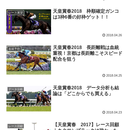
天皇賞春2018 枠順確定ガンコ
レース展望
は3枠6番の好枠ゲット！！
2018.04.26
天皇賞春2018 長距離戦は血統
血統予想
重視！京都は長距離こそスピード
配合を狙う
2018.04.25
天皇賞春2018 データ分析も結
データ分析
論は「どこからでも買える」
2018.04.23
【天皇賞春 2017】レース回顧
レース回顧