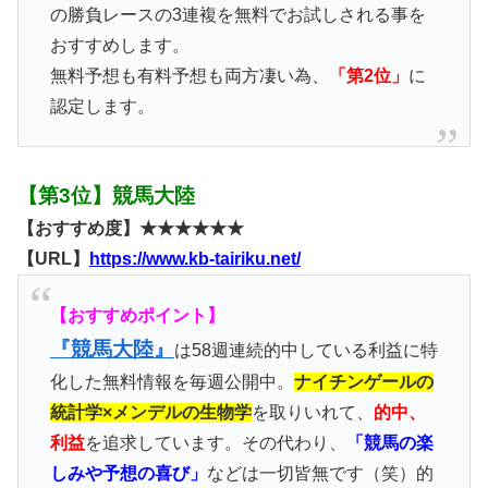
の勝負レースの3連複を無料でお試しされる事を
おすすめします。
無料予想も有料予想も両方凄い為、
「第2位」
に
認定します。
【第3位】競馬大陸
【おすすめ度】★★★★★★
【URL】
https://www.kb-tairiku.net/
【おすすめポイント】
『競馬大陸』
は58週連続的中している利益に特
化した無料情報を毎週公開中。
ナイチンゲールの
統計学×メンデルの生物学
を取りいれて、
的中、
利益
を追求しています。その代わり、
「競馬の楽
しみや予想の喜び」
などは一切皆無です（笑）的