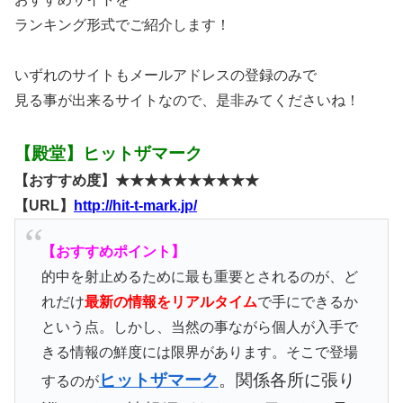
ランキング形式でご紹介します！
いずれのサイトもメールアドレスの登録のみで
見る事が出来るサイトなので、是非みてくださいね！
【殿堂】ヒットザマーク
【おすすめ度】★★★★★★★★★★
【URL】
http://hit-t-mark.jp/
【おすすめポイント】
的中を射止めるために最も重要とされるのが、ど
れだけ
最新の情報をリアルタイム
で手にできるか
という点。しかし、当然の事ながら個人が入手で
きる情報の鮮度には限界があります。そこで登場
ヒットザマーク
。関係各所に張り
するのが