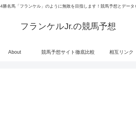
戦14勝名馬「フランケル」のように無敗を目指します！競馬予想とデータ
フランケルJr.の競馬予想
About
競馬予想サイト徹底比較
相互リンク