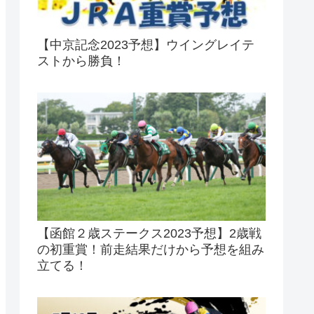
【中京記念2023予想】ウイングレイテ
ストから勝負！
【函館２歳ステークス2023予想】2歳戦
の初重賞！前走結果だけから予想を組み
立てる！