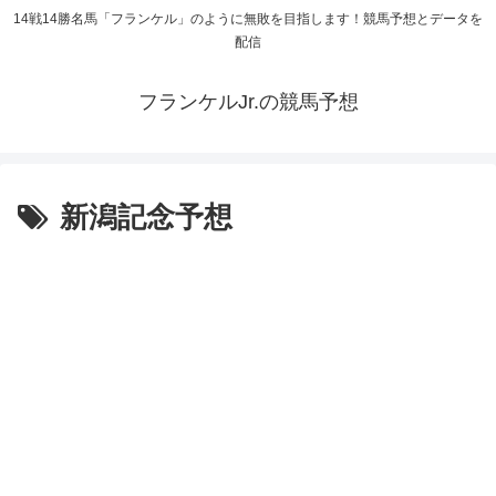
14戦14勝名馬「フランケル」のように無敗を目指します！競馬予想とデータを
配信
フランケルJr.の競馬予想
新潟記念予想