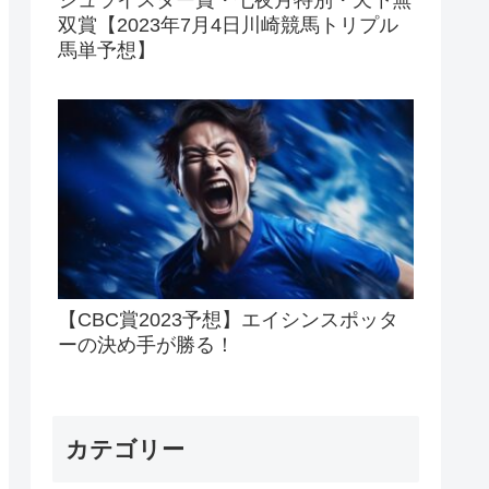
双賞【2023年7月4日川崎競馬トリプル
馬単予想】
【CBC賞2023予想】エイシンスポッタ
ーの決め手が勝る！
カテゴリー