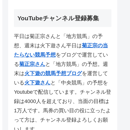
YouTubeチャンネル登録募集
平日は菊正宗さんと「地方競馬」の予
想、週末は火下遊さん平日は
菊正宗の当
たらない競馬予想
をブログで運営してい
る
菊正宗さん
と「地方競馬」の予想。週
末は
火下遊の競馬予想ブログ
を運営して
いる
火下遊さん
と「中央競馬」の予想を
Youtubeで配信しています。チャンネル登
録は4000人を超えており、当面の目標は
1万人です。馬券の買い目の役に立ったよ
って方は、チャンネル登録よろしくお願
いします。