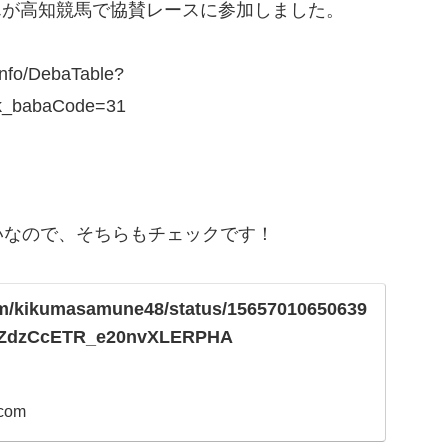
んが高知競馬で協賛レースに参加しました。
Info/DebaTable?
k_babaCode=31
。
いなので、そちらもチェックです！
.com/kikumasamune48/status/15657010650639
8ZdzCcETR_e20nvXLERPHA
.com