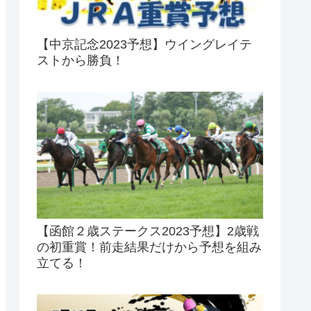
【中京記念2023予想】ウイングレイテ
ストから勝負！
【函館２歳ステークス2023予想】2歳戦
の初重賞！前走結果だけから予想を組み
立てる！