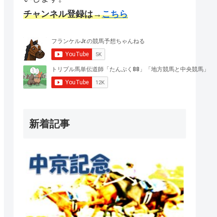
チャンネル登録は→
こちら
新着記事