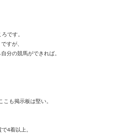
。
ころです。
うですが、
ら自分の競馬ができれば。
。
、ここも掲示板は堅い。
賞で4着以上。