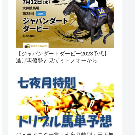
【ジャパンダートダービー2023予想】
逃げ馬優勢と見てミトノオーから！
ジュライスター賞・七夜月特別・天下無