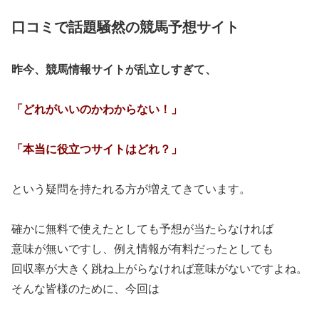
口コミで話題騒然の競馬予想サイト
昨今、競馬情報サイトが乱立しすぎて、
「どれがいいのかわからない！」
「本当に役立つサイトはどれ？」
という疑問を持たれる方が増えてきています。
確かに無料で使えたとしても予想が当たらなければ
意味が無いですし、例え情報が有料だったとしても
回収率が大きく跳ね上がらなければ意味がないですよね。
そんな皆様のために、今回は