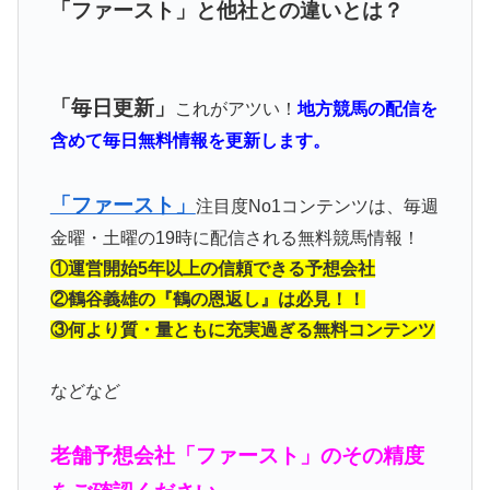
「ファースト」と他社との違いとは？
「毎日更新」
これがアツい！
地方競馬の配信を
含めて毎日無料情報を更新します。
「ファースト」
注目度No1コンテンツは、毎週
金曜・土曜の19時に配信される無料競馬情報！
①運営開始5年以上の信頼できる予想会社
②鶴谷義雄の『鶴の恩返し』は必見！！
③何より質・量ともに充実過ぎる無料コンテンツ
などなど
老舗予想会社「ファースト」のその精度