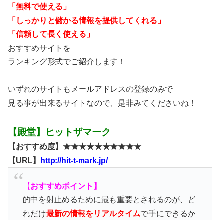
「無料で使える」
「しっかりと儲かる情報を提供してくれる」
「信頼して長く使える」
おすすめサイトを
ランキング形式でご紹介します！
いずれのサイトもメールアドレスの登録のみで
見る事が出来るサイトなので、是非みてくださいね！
【殿堂】ヒットザマーク
【おすすめ度】★★★★★★★★★★
【URL】
http://hit-t-mark.jp/
【おすすめポイント】
的中を射止めるために最も重要とされるのが、ど
れだけ
最新の情報をリアルタイム
で手にできるか