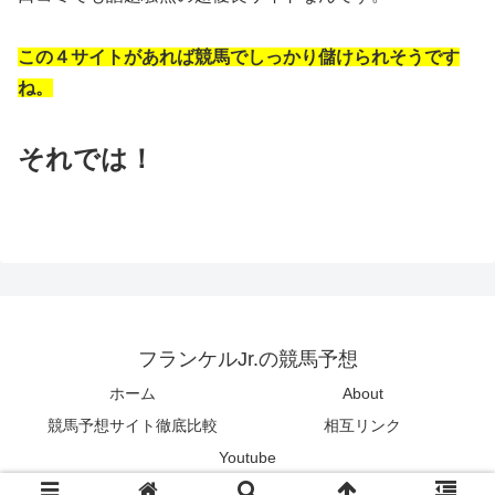
この４サイトがあれば競馬でしっかり儲けられそうです
ね。
それでは！
フランケルJr.の競馬予想
ホーム
About
競馬予想サイト徹底比較
相互リンク
Youtube