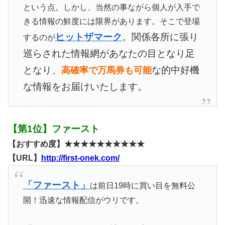
という点。しかし、当然の事ながら個人が入手で
きる情報の鮮度には限界があります。そこで登場
ヒットザマーク
。関係各所に張り
するのが
巡らされた情報網があなたの目となり足
となり、
な的中好機
高確率で万馬券も可能
な情報をお届けいたします。
【第1位】ファースト
【おすすめ度】★★★★★★★★★★
【URL】
http://first-onek.com/
「ファースト」
は前日19時に買い目を無料公
開！迅速な情報配信がウリです。