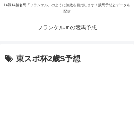
14戦14勝名馬「フランケル」のように無敗を目指します！競馬予想とデータを
配信
フランケルJr.の競馬予想
東スポ杯2歳S予想