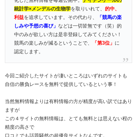
化した無料情報を毎週公開中。
ナイチンゲールの
統計学×メンデルの生物学
を取りいれて、
的中、
利益
を追求しています。その代わり、
「競馬の楽
しみや予想の喜び」
などは一切皆無です（笑）的
中のみが欲しい方は是非登録してみてください！
競馬の楽しみが減るということで、
「第3位」
に
認定します。
今回ご紹介したサイトが凄いところはいずれのサイトも
自信の勝負レースを無料で提供しているという事！
当然無料情報よりは有料情報の方が精度が高い訳ではあり
ますが
この４サイトの無料情報は、とても無料とは思えない程の
精度の高さで
口コミでも話題騒然の超優良サイトなんです。