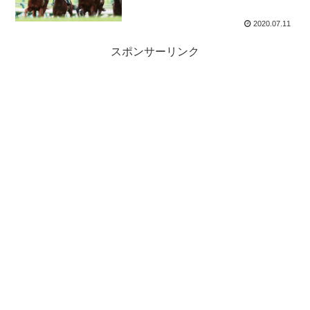
2020.07.11
スポンサーリンク