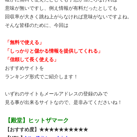
意味が無いですし、例え情報が有料だったとしても
回収率が大きく跳ね上がらなければ意味がないですよね。
そんな皆様のために、今回は
「無料で使える」
「しっかりと儲かる情報を提供してくれる」
「信頼して長く使える」
おすすめサイトを
ランキング形式でご紹介します！
いずれのサイトもメールアドレスの登録のみで
見る事が出来るサイトなので、是非みてくださいね！
【殿堂】ヒットザマーク
【おすすめ度】★★★★★★★★★★