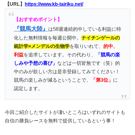
【URL】
https://www.kb-tairiku.net/
【おすすめポイント】
『競馬大陸』
は58週連続的中している利益に特
化した無料情報を毎週公開中。
ナイチンゲールの
統計学×メンデルの生物学
を取りいれて、
的中、
利益
を追求しています。その代わり、
「競馬の楽
しみや予想の喜び」
などは一切皆無です（笑）的
中のみが欲しい方は是非登録してみてください！
競馬の楽しみが減るということで、
「第3位」
に
認定します。
今回ご紹介したサイトが凄いところはいずれのサイトも
自信の勝負レースを無料で提供しているという事！