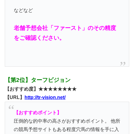
などなど
老舗予想会社「ファースト」のその精度
をご確認ください。
【第2位】ターフビジョン
【おすすめ度】★★★★★★★★
【URL】
http://tr-vision.net/
【おすすめポイント】
圧倒的な的中率の高さがおすすめポイント。 他所
の競馬予想サイトもある程度穴馬の情報を手に入