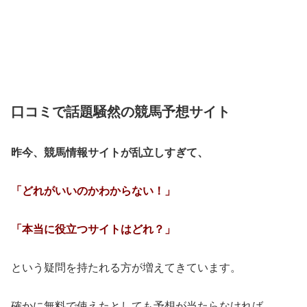
口コミで話題騒然の競馬予想サイト
昨今、競馬情報サイトが乱立しすぎて、
「どれがいいのかわからない！」
「本当に役立つサイトはどれ？」
という疑問を持たれる方が増えてきています。
確かに無料で使えたとしても予想が当たらなければ