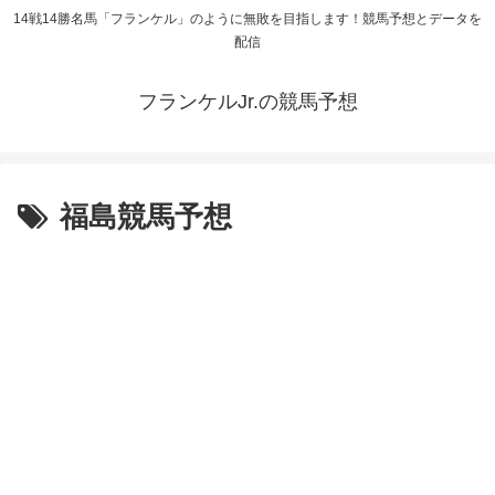
14戦14勝名馬「フランケル」のように無敗を目指します！競馬予想とデータを
配信
フランケルJr.の競馬予想
福島競馬予想