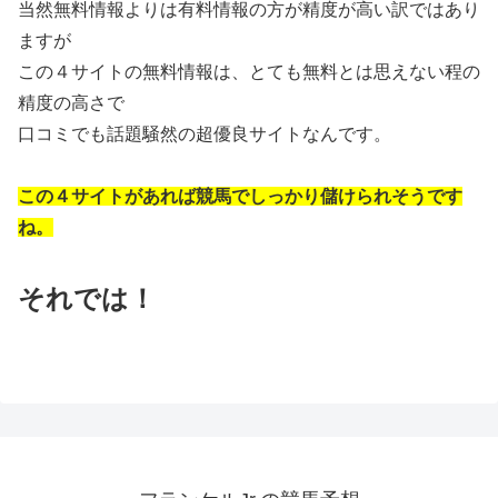
当然無料情報よりは有料情報の方が精度が高い訳ではあり
ますが
この４サイトの無料情報は、とても無料とは思えない程の
精度の高さで
口コミでも話題騒然の超優良サイトなんです。
この４サイトがあれば競馬でしっかり儲けられそうです
ね。
それでは！