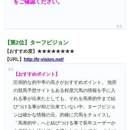
をご確認ください。
【第2位】ターフビジョン
【おすすめ度】★★★★★★★★
【URL】
http://tr-vision.net/
【おすすめポイント】
圧倒的な的中率の高さがおすすめポイント。 他所
の競馬予想サイトもある程度穴馬の情報を手に入
れる事が出来たとしても、それを馬券的中まで結
びつける事が殆ど出来ていない中、ターフビジョ
ンは確かな情報の元、的確に穴馬をチョイスし
「馬券的中」へと結びつける事で長年ユーザーか