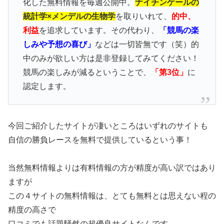
化した無料情報を毎週公開中。
ナイチンゲールの
統計学×メンデルの生物学
を取りいれて、
的中、
利益
を追求しています。その代わり、
「競馬の楽
しみや予想の喜び」
などは一切皆無です（笑）的
中のみが欲しい方は是非登録してみてください！
競馬の楽しみが減るということで、
「第3位」
に
認定します。
今回ご紹介したサイトが凄いところはいずれのサイトも
自信の勝負レースを無料で提供しているという事！
当然無料情報よりは有料情報の方が精度が高い訳ではあり
ますが
この４サイトの無料情報は、とても無料とは思えない程の
精度の高さで
口コミでも話題騒然の超優良サイトなんです。