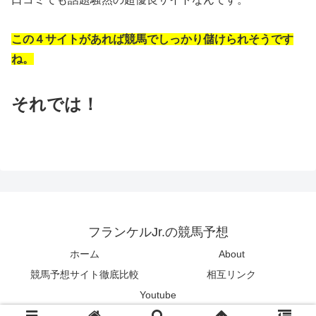
この４サイトがあれば競馬でしっかり儲けられそうです
ね。
それでは！
フランケルJr.の競馬予想
ホーム
About
競馬予想サイト徹底比較
相互リンク
Youtube