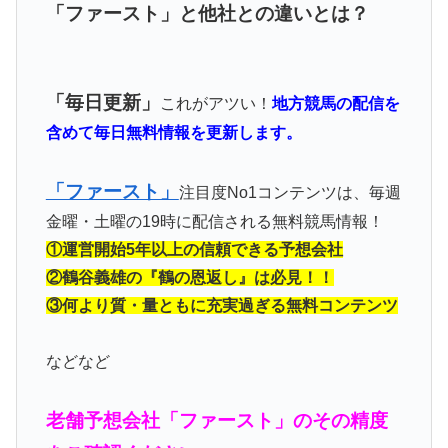
「ファースト」と他社との違いとは？
「毎日更新」
これがアツい！
地方競馬の配信を
含めて毎日無料情報を更新します。
「ファースト」
注目度No1コンテンツは、毎週
金曜・土曜の19時に配信される無料競馬情報！
①運営開始5年以上の信頼できる予想会社
②鶴谷義雄の『鶴の恩返し』は必見！！
③何より質・量ともに充実過ぎる無料コンテンツ
などなど
老舗予想会社「ファースト」のその精度