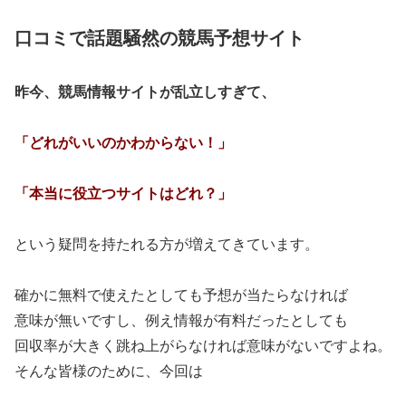
口コミで話題騒然の競馬予想サイト
昨今、競馬情報サイトが乱立しすぎて、
「どれがいいのかわからない！」
「本当に役立つサイトはどれ？」
という疑問を持たれる方が増えてきています。
確かに無料で使えたとしても予想が当たらなければ
意味が無いですし、例え情報が有料だったとしても
回収率が大きく跳ね上がらなければ意味がないですよね。
そんな皆様のために、今回は