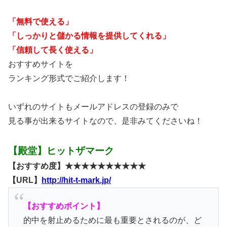
「無料で使える」
「しっかりと儲かる情報を提供してくれる」
「信頼して長く使える」
おすすめサイトを
ランキング形式でご紹介します！
いずれのサイトもメールアドレスの登録のみで
見る事が出来るサイトなので、是非みてくださいね！
【殿堂】ヒットザマーク
【おすすめ度】★★★★★★★★★★
【URL】
http://hit-t-mark.jp/
【おすすめポイント】
的中を射止めるために最も重要とされるのが、ど