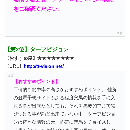
をご確認ください。
【第2位】ターフビジョン
【おすすめ度】★★★★★★★★
【URL】
http://tr-vision.net/
【おすすめポイント】
圧倒的な的中率の高さがおすすめポイント。 他所
の競馬予想サイトもある程度穴馬の情報を手に入
れる事が出来たとしても、それを馬券的中まで結
びつける事が殆ど出来ていない中、ターフビジョ
ンは確かな情報の元、的確に穴馬をチョイスし