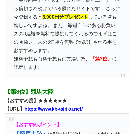
「馬券的中」へと結びつける事で長年ユーザーか
ら信頼され続けている優れたサイトです。 さらに
今登録すると
3,000円分プレゼント
している点も
嬉しいですよね。 また、毎週自信のある勝負レー
スの3連複を無料で提供してくれるのでまずはこ
の勝負レースの3連複を無料でお試しされる事を
おすすめします。
無料予想も有料予想も両方凄い為、
「第2位」
に
認定します。
【第3位】競馬大陸
【おすすめ度】★★★★★★
【URL】
https://www.kb-tairiku.net/
【おすすめポイント】
『競馬大陸』