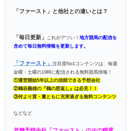
「ファースト」と他社との違いとは？
「毎日更新」
これがアツい！
地方競馬の配信を
含めて毎日無料情報を更新します。
「ファースト」
注目度No1コンテンツは、毎週
金曜・土曜の19時に配信される無料競馬情報！
①運営開始5年以上の信頼できる予想会社
②鶴谷義雄の『鶴の恩返し』は必見！！
③何より質・量ともに充実過ぎる無料コンテンツ
などなど
老舗予想会社「ファースト」のその精度