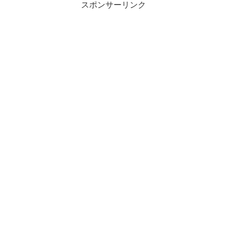
スポンサーリンク