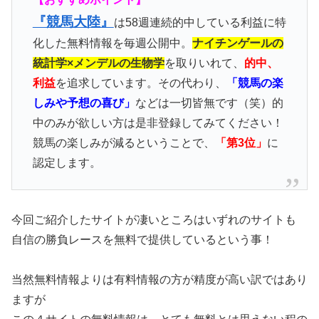
【おすすめポイント】
『競馬大陸』
は58週連続的中している利益に特
化した無料情報を毎週公開中。
ナイチンゲールの
統計学×メンデルの生物学
を取りいれて、
的中、
利益
を追求しています。その代わり、
「競馬の楽
しみや予想の喜び」
などは一切皆無です（笑）的
中のみが欲しい方は是非登録してみてください！
競馬の楽しみが減るということで、
「第3位」
に
認定します。
今回ご紹介したサイトが凄いところはいずれのサイトも
自信の勝負レースを無料で提供しているという事！
当然無料情報よりは有料情報の方が精度が高い訳ではあり
ますが