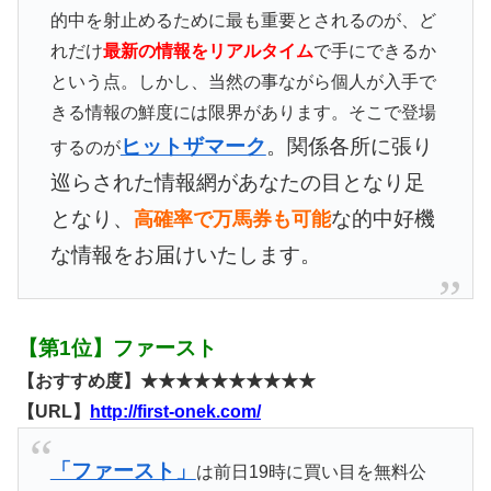
的中を射止めるために最も重要とされるのが、ど
れだけ
最新の情報をリアルタイム
で手にできるか
という点。しかし、当然の事ながら個人が入手で
きる情報の鮮度には限界があります。そこで登場
ヒットザマーク
。関係各所に張り
するのが
巡らされた情報網があなたの目となり足
となり、
な的中好機
高確率で万馬券も可能
な情報をお届けいたします。
【第1位】ファースト
【おすすめ度】★★★★★★★★★★
【URL】
http://first-onek.com/
「ファースト」
は前日19時に買い目を無料公