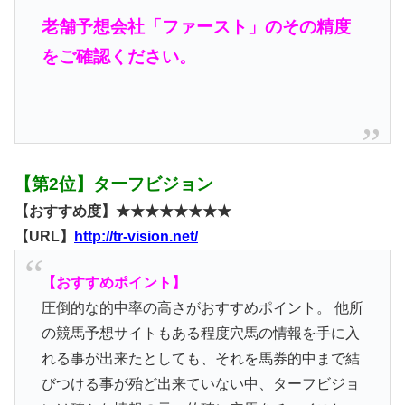
老舗予想会社「ファースト」のその精度
をご確認ください。
【第2位】ターフビジョン
【おすすめ度】★★★★★★★★
【URL】
http://tr-vision.net/
【おすすめポイント】
圧倒的な的中率の高さがおすすめポイント。 他所
の競馬予想サイトもある程度穴馬の情報を手に入
れる事が出来たとしても、それを馬券的中まで結
びつける事が殆ど出来ていない中、ターフビジョ