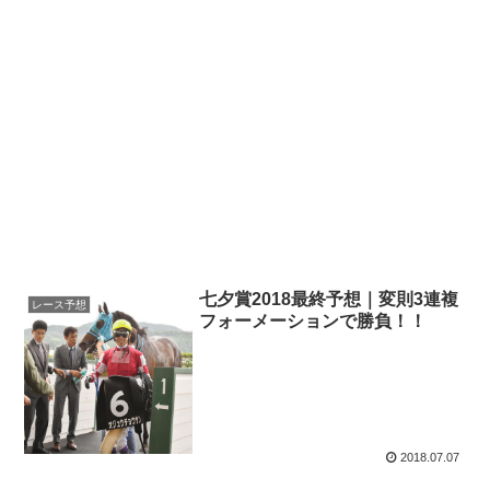
七夕賞2018最終予想｜変則3連複
レース予想
フォーメーションで勝負！！
2018.07.07