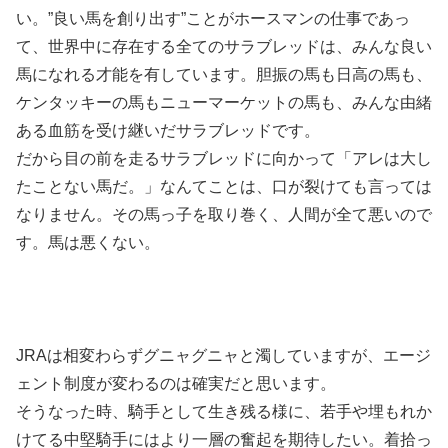
い。”良い馬を創り出す”ことがホースマンの仕事であっ
て、世界中に存在する全てのサラブレッドは、みんな良い
馬になれる才能を有しています。胆振の馬も日高の馬も、
ケンタッキーの馬もニューマーケットの馬も、みんな由緒
ある血筋を受け継いだサラブレッドです。
だから目の前を走るサラブレッドに向かって「アレは大し
たことない馬だ。」なんてことは、口が裂けても言っては
なりません。その馬っ子を取り巻く、人間が全て悪いので
す。馬は悪くない。
JRAは相変わらずグニャグニャと濁していますが、エージ
ェント制度が変わるのは確実だと思います。
そうなった時、騎手として生き残る様に、若手や埋もれか
けてる中堅騎手にはより一層の奮起を期待したい。着拾っ