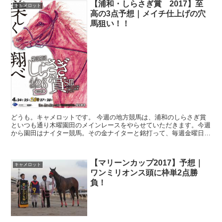
【浦和・しらさぎ賞 2017】至
キャメロット
高の3点予想｜メイチ仕上げの穴
馬狙い！！
どうも。キャメロットです。 今週の地方競馬は、浦和のしらさぎ賞
といつも通り木曜園田のメインレースをやらせていただきます。今週
から園田はナイター競馬。その金ナイターと銘打って、毎週金曜日に
ナイターが行われますので、週末の中央に挑む前に、是非...
【マリーンカップ2017】予想｜
キャメロット
ワンミリオンス頭に枠単2点勝
負！