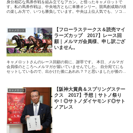
身分相応な馬券作戦を組み立てなアカン。と悟ったキャメロットで
す。私の馬券作戦は、中央地方ともに単勝オンリー。競馬創成期の頃
の楽しみ方で、いつも勝負しています。中央は上位人気でも、ソコソ
コのリターンがありますが、力量差がハッキリしてい...
【フローラステークス＆読売マイ
キャメロット
ラーズカップ 2017】レース回
顧｜メルマガ会員様、申し訳ござ
いません。
キャメロットさんのレース回顧の前に、謝罪です。 本日、メルマガ
会員様のところへメルマガが届いていませんでした。 自分宛てにも
セットしているので、出かけた後にあれれ？？と思いましたが後の祭
りでした。 出先から再投稿しようと下書き...
【阪神大賞典＆スプリングステー
キャメロット
クス 2017】予想｜サトノ祭り
や！◎サトノダイヤモンド◎サト
ノアレス