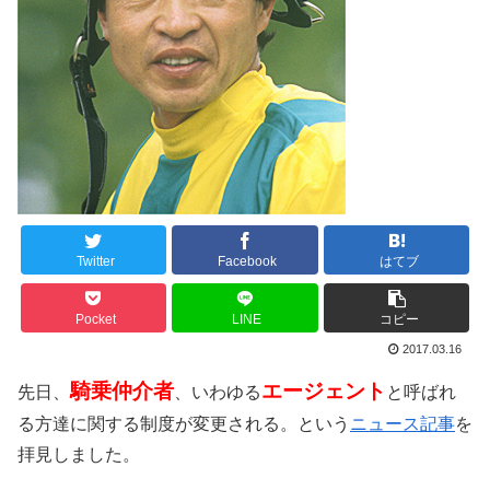
Twitter
Facebook
はてブ
Pocket
LINE
コピー
2017.03.16
騎乗仲介者
エージェント
先日、
、いわゆる
と呼ばれ
る方達に関する制度が変更される。という
ニュース記事
を
拝見しました。