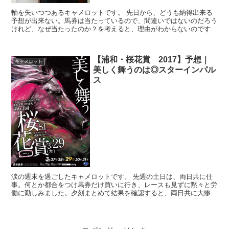
軸を失いつつあるキャメロットです。 先日から、どうも納得出来る
予想が出来ない。馬券は当たっているので、間違いではないのだろう
けれど、なぜ当たったのか？を考えると、理由がわからないのです。
一口に競馬予想と言っても、様々な手法があります。...
【浦和・桜花賞 2017】予想｜
キャメロット
美しく舞うのは◎スターインパル
ス
涙の週末を過ごしたキャメロットです。 先週の土日は、両日共に仕
事。何とか都合をつけ馬券だけ買いに行き、レースも見ずに黙々と労
働に勤しみました。夕刻まとめて結果を確認すると、両日共に大惨
敗。オール単勝で攻め、２着３着のオンパレードという地団...