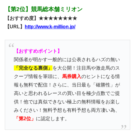
【第2位】競馬総本舗ミリオン
【おすすめ度】★★★★★★★★
【URL】
http://www.k-million.jp/
【おすすめポイント】
関係者が明かす一般的には公表されるハズの無い
「完全なる裏側」
を大公開！注目馬や激走馬のス
クープ情報を筆頭に、
馬券購入
のヒントになる情
報も無料で配信！さらに、当日最も「確勝性」が
高いと思われるレースの買い目を極少点数でご提
供！他では真似できない極上の無料情報をお楽し
みください！無料予想も有料予想も両方凄い為、
「第2位」
に認定します。