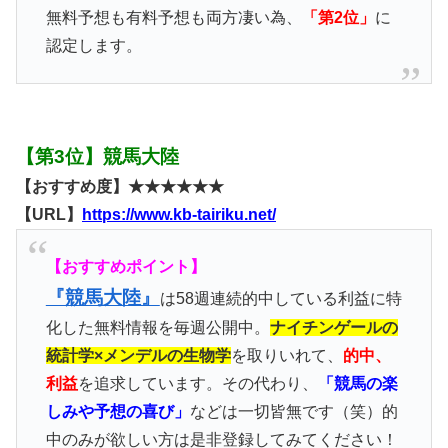
無料予想も有料予想も両方凄い為、
「第2位」
に
認定します。
【第3位】競馬大陸
【おすすめ度】★★★★★★
【URL】
https://www.kb-tairiku.net/
【おすすめポイント】
『競馬大陸』
は58週連続的中している利益に特
化した無料情報を毎週公開中。
ナイチンゲールの
統計学×メンデルの生物学
を取りいれて、
的中、
利益
を追求しています。その代わり、
「競馬の楽
しみや予想の喜び」
などは一切皆無です（笑）的
中のみが欲しい方は是非登録してみてください！