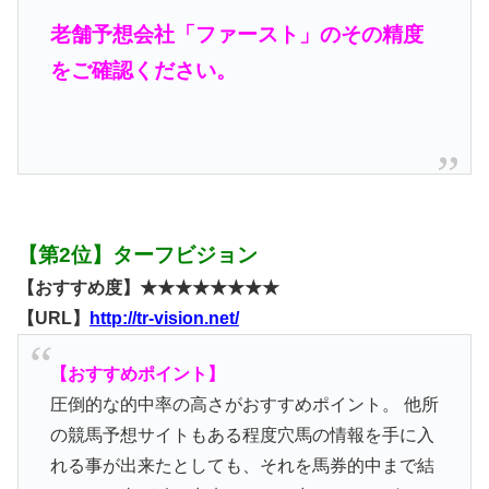
老舗予想会社「ファースト」のその精度
をご確認ください。
【第2位】ターフビジョン
【おすすめ度】★★★★★★★★
【URL】
http://tr-vision.net/
【おすすめポイント】
圧倒的な的中率の高さがおすすめポイント。 他所
の競馬予想サイトもある程度穴馬の情報を手に入
れる事が出来たとしても、それを馬券的中まで結