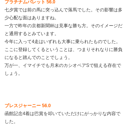
プラチナムバレット 56.0
七夕賞では前の馬に突っ込んで落馬でした。その影響は多
少心配な面はありますね。
一方で昨年の京都新聞杯は見事な勝ち方。そのイメージだ
と通用するとみています。
今年に入って4走はいずれも大事に乗られたものでした。
ここに登録してくるということは、つまりそれなりに勝負
になると踏んでのことでしょう。
万が一、イマイチでも月末のカシオペアSで狙える存在で
しょう。
ブレスジャーニー 56.0
函館記念4着は巴賞を叩いていただけにがっかりな内容で
した。