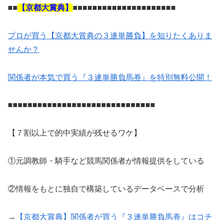
■■
【京都大賞典】
■■■■■■■■■■■■■■■■■■■■■
プロが買う【京都大賞典の３連単勝負】を知りたくありま
せんか？
関係者が本気で買う『３連単勝負馬券』を特別無料公開！
■■■■■■■■■■■■■■■■■■■■■■■■■■■■■■
【７割以上で的中実績が残せるワケ】
①元調教師・騎手など競馬関係者が情報提供をしている
②情報をもとに独自で構築しているデータベースで分析
→
【京都大賞典】関係者が買う『３連単勝負馬券』はコチ