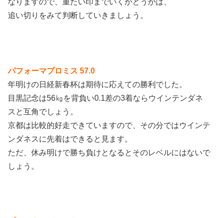
なりますので、重たい印までいくかどうかは、
追い切りをみて判断していきましょう。
パフォーマプロミス 57.0
年明けの日経新春杯は期待に応えての勝利でした。
目黒記念は56㎏を背負い0.1差の3着ならウインテンダネ
スと互角でしょう。
京都は比較的好走できていますので、その分ではウインテ
ンダネスに先着はできると見ます。
ただ、休み明けで勝ち負けとなるとそのレベルにはないで
しょう。