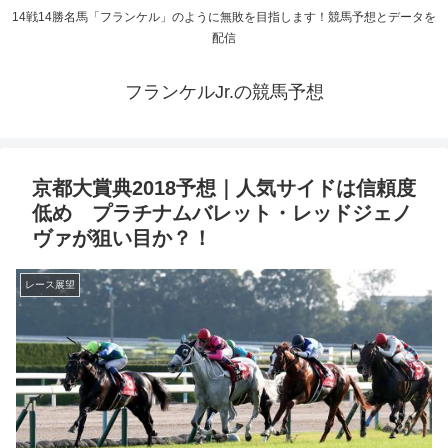
14戦14勝名馬「フランケル」のように無敗を目指します！競馬予想とデータを
配信
フランケルJr.の競馬予想
京都大賞典2018予想｜人気サイドは信頼度
低め プラチナムバレット・レッドジェノ
ヴァが狙い目か？！
レース展望