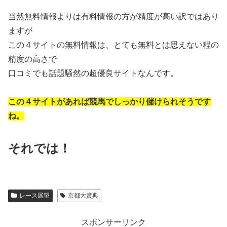
当然無料情報よりは有料情報の方が精度が高い訳ではあり
ますが
この４サイトの無料情報は、とても無料とは思えない程の
精度の高さで
口コミでも話題騒然の超優良サイトなんです。
この４サイトがあれば競馬でしっかり儲けられそうです
ね。
それでは！
レース展望
京都大賞典
スポンサーリンク