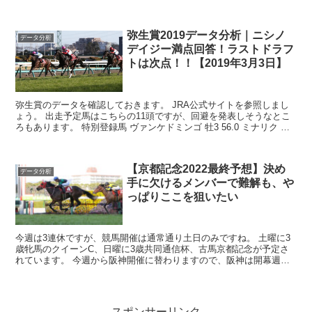
えている先は、 自民党の内部分...
弥生賞2019データ分析｜ニシノ
データ分析
デイジー満点回答！ラストドラフ
トは次点！！【2019年3月3日】
弥生賞のデータを確認しておきます。 JRA公式サイトを参照しまし
ょう。 出走予定馬はこちらの11頭ですが、回避を発表しそうなとこ
ろもあります。 特別登録馬 ヴァンケドミンゴ 牡3 56.0 ミナリク カ
ントル 牡3 56.0 ...
【京都記念2022最終予想】決め
データ分析
手に欠けるメンバーで難解も、や
っぱりここを狙いたい
今週は3連休ですが、競馬開催は通常通り土日のみですね。 土曜に3
歳牝馬のクイーンC、日曜に3歳共同通信杯、古馬京都記念が予定さ
れています。 今週から阪神開催に替わりますので、阪神は開幕週と
なります。 出走馬 1枠1番タガノデ...
スポンサーリンク