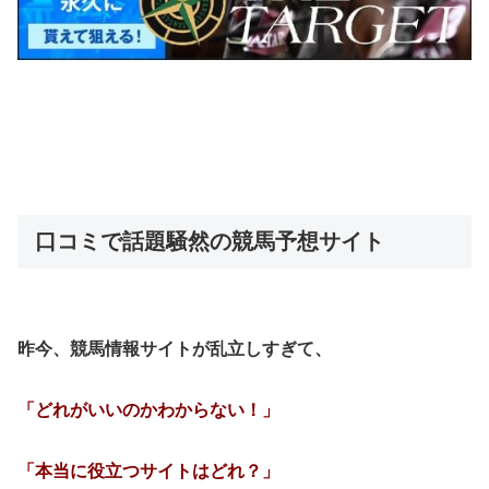
口コミで話題騒然の競馬予想サイト
昨今、競馬情報サイトが乱立しすぎて、
「どれがいいのかわからない！」
「本当に役立つサイトはどれ？」