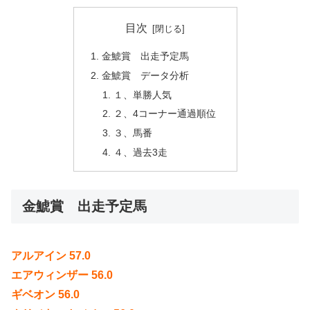
目次
金鯱賞 出走予定馬
金鯱賞 データ分析
１、単勝人気
２、4コーナー通過順位
３、馬番
４、過去3走
金鯱賞 出走予定馬
アルアイン 57.0
エアウィンザー 56.0
ギベオン 56.0