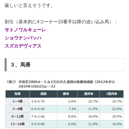
厳しいと言えそうです。
割引（基本的に4コーナー10番手以降の追い込み馬）：
サトノワルキューレ
ショウナンバッハ
スズカデヴィアス
３、馬番