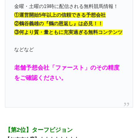
金曜・土曜の19時に配信される無料競馬情報！
①運営開始5年以上の信頼できる予想会社
②鶴谷義雄の『鶴の恩返し』は必見！！
③何より質・量ともに充実過ぎる無料コンテンツ
などなど
老舗予想会社「ファースト」のその精度
をご確認ください。
【第2位】ターフビジョン