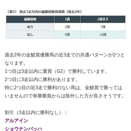
過去2年の金鯱賞優勝馬の近3走での共通パターンが2つと
なります。
1つ目は3走以内に重賞（G2）で勝利しています。
2つ目に3走以内に勝利があります。
特に2つ目の近3走で勝利のない馬は、金鯱賞で勝っては
いませんので単勝勝負からは除外した方が良さそうです。
割引（3走以内に勝利なし）：
アルアイン
ショウナンバッハ