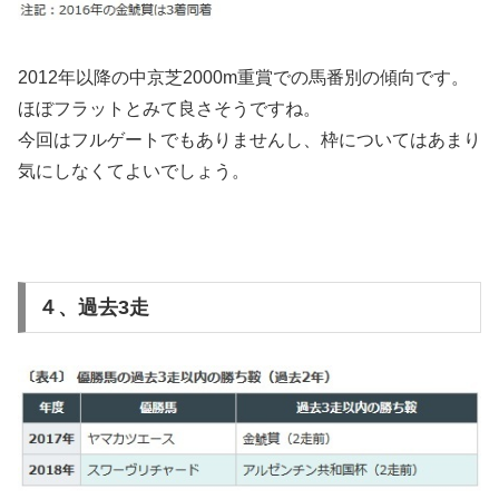
2012年以降の中京芝2000m重賞での馬番別の傾向です。
ほぼフラットとみて良さそうですね。
今回はフルゲートでもありませんし、枠についてはあまり
気にしなくてよいでしょう。
４、過去3走