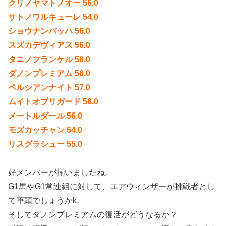
クリノヤマトノオー 56.0
サトノワルキューレ 54.0
ショウナンバッハ 56.0
スズカデヴィアス 56.0
タニノフランケル 56.0
ダノンプレミアム 56.0
ペルシアンナイト 57.0
ムイトオブリガード 56.0
メートルダール 56.0
モズカッチャン 54.0
リスグラシュー 55.0
好メンバーが揃いましたね。
G1馬やG1常連組に対して、エアウィンザーが挑戦者とし
て筆頭でしょうかk。
そしてダノンプレミアムの復活がどうなるか？