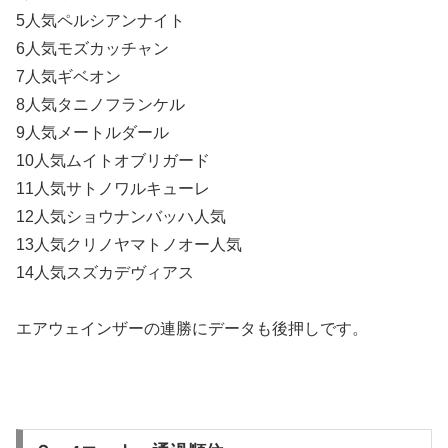
5人気ペルシアンナイト
6人気モズカッチャン
7人気ギベオン
8人気タニノフランケル
9人気メートルダール
10人気ムイトオブリガード
11人気サトノワルキューレ
12人気ショウナンバッハ人気
13人気クリノヤマトノオー人気
14人気スズカデヴィアス
エアウェインザーの連勝にデータも後押しです。