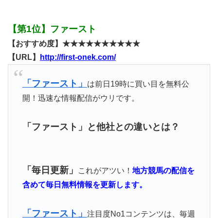
【第1位】ファースト
【おすすめ度】★★★★★★★★★★
【URL】
http://first-onek.com/
「ファースト」
は前日19時に買い目を無料公
開！迅速な情報配信がウリです。
「ファースト」と他社との違いとは？
「毎日更新」
これがアツい！
地方競馬の配信を
含めて毎日無料情報を更新します。
「ファースト」
注目度No1コンテンツは、毎週