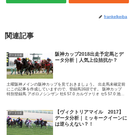
frankelkeiba
関連記事
阪神カップ2018出走予定馬とデ
データ分析
ータ分析｜人気上位拮抗か？
土曜阪神メインの阪神カップを見ておきましょう。 出走馬未確定前
にこの記事を作成していますので、登録馬16頭です。 阪神カップ
特別登録馬 アポロノシンザン 牡6 57.0 カルヴァリオ セ5 57.0 池添
ケイアイノーテック 牡...
【ヴィクトリアマイル 2017】
データ分析
データ分析｜ミッキークイーンに
は逆らえない？！