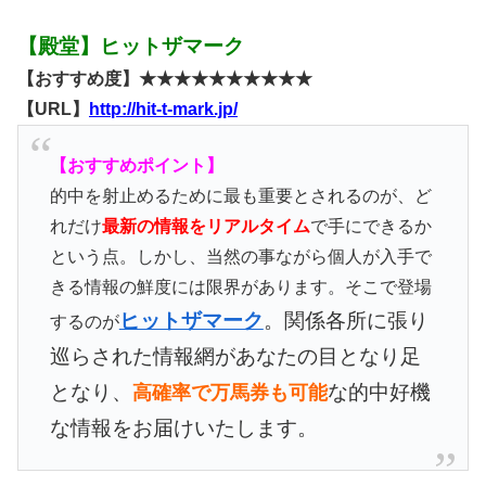
【殿堂】ヒットザマーク
【おすすめ度】★★★★★★★★★★
【URL】
http://hit-t-mark.jp/
【おすすめポイント】
的中を射止めるために最も重要とされるのが、ど
れだけ
最新の情報をリアルタイム
で手にできるか
という点。しかし、当然の事ながら個人が入手で
きる情報の鮮度には限界があります。そこで登場
ヒットザマーク
。関係各所に張り
するのが
巡らされた情報網があなたの目となり足
となり、
な的中好機
高確率で万馬券も可能
な情報をお届けいたします。