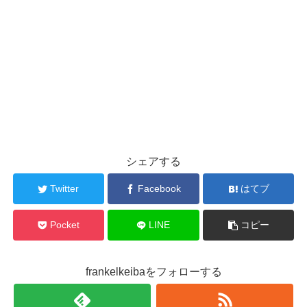
シェアする
Twitter
Facebook
はてブ
Pocket
LINE
コピー
frankelkeibaをフォローする