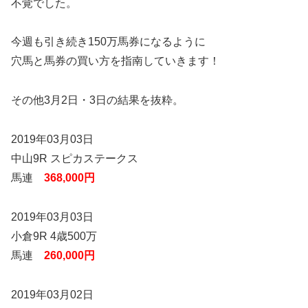
不覚でした。
今週も引き続き150万馬券になるように
穴馬と馬券の買い方を指南していきます！
その他3月2日・3日の結果を抜粋。
2019年03月03日
中山9R スピカステークス
馬連
368,000円
2019年03月03日
小倉9R 4歳500万
馬連
260,000円
2019年03月02日