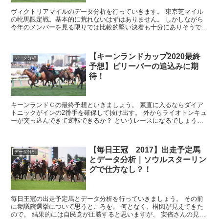
ヴィクトリアマイルのデータ分析を行っていきます。 東京芝マイル
の牝馬限定戦。基本的に荒れないはずはありません。 しかしながら
今年のメンバーを見る限りでは比較的堅い決着も十分にありそうで
す。 ここ4年がヴィルシーナ→ヴィルシーナ...
【キーンランドカップ2020最終
データ分析
予想】ビリーバーの追込みに期
待！
キーンランドＣの最終予想といきましょう。 素直に入るならダイア
トニックがインの2番手を確保して抜け出す。 外からライオトンキュ
ーが突っ込んできて逆転できるか？ というレースになるでしょう。
その可能性が高いとは思いつ...
【毎日王冠 2017】出走予定馬
データ分析
とデータ分析｜ソウルスターリン
グで仕方なし？！
毎日王冠の出走予定馬とデータ分析を行っていきましょう。 その前
に衆議院選挙について思うところを。 何となく、構図が見えてきた
ので。 結果的には自民党が圧勝すると思いますが、 安倍さんの見据