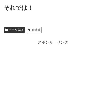
それでは！
データ分析
金鯱賞
スポンサーリンク