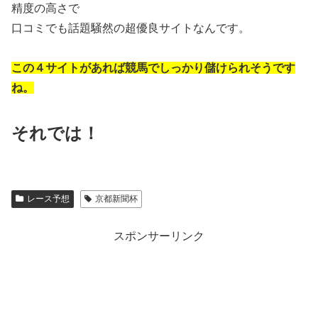
精度の高さで
口コミでも話題騒然の超優良サイトなんです。
この４サイトがあれば競馬でしっかり儲けられそうです
ね。
それでは！
レース予想
京都新聞杯
スポンサーリンク