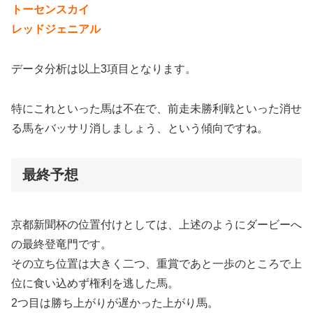
トーセンスカイ
レッドジェニアル
データ分析は以上3項目となります。
特にこれといった馬は不在で、前走未勝利戦といった消せ
る馬をバッサリ消しましょう、という傾向ですね。
最終予想
京都新聞杯の位置付けとしては、上述のようにダービーへ
の最終登竜門です。
その立ち位置は大きく二つ、重賞であと一歩のところで上
位に食い込めず権利を逃した馬。
2つ目は勝ち上がりが遅かった上がり馬。