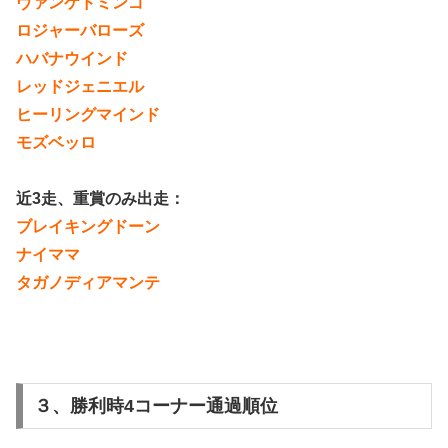
ヴァンケドミンゴ
ロジャーバローズ
ハバナウインド
レッドジェニエル
ヒーリングマインド
モズベッロ
近3走、重賞のみ出走：
ブレイキングドーン
ナイママ
タガノディアマンテ
３、勝利時4コーナー通過順位