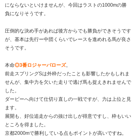
にならないといけませんが、今回はラストの1000mの勝
負になりそうです。
圧倒的な決め手があれば後方からでも勝負ができそうです
が、基本は先行ー中団くらいでレースを進めれる馬が良さ
そうです。
本命
◎3番ロジャーバローズ
。
前走スプリングSは外枠だったことも影響したかもしれま
せんが、集中力を欠いた走りで逃げ馬も捉えきれませんで
した。
ダービーへ向けて仕切り直しの一戦ですが、力は上位と見
ます。
展開も、好位追走からの抜け出しが得意ですし、枠もいい
ところを得ました。
京都2000mで勝利している点もポイントが高いですね。