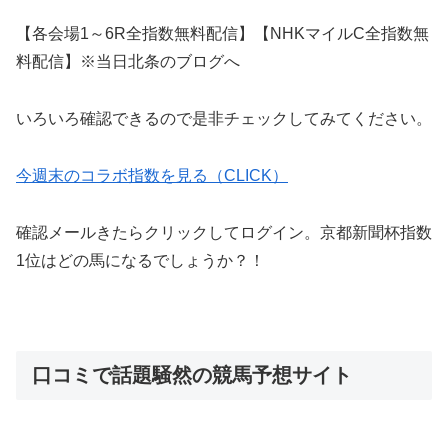
【各会場1～6R全指数無料配信】【NHKマイルC全指数無
料配信】※当日北条のブログへ
いろいろ確認できるので是非チェックしてみてください。
今週末のコラボ指数を見る（CLICK）
確認メールきたらクリックしてログイン。京都新聞杯指数
1位はどの馬になるでしょうか？！
口コミで話題騒然の競馬予想サイト