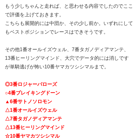
もう少しちゃんと走れば、と思わせる内容でしたのでここ
で評価を上げておきます。
こちらも展開的には中団か、その少し前か。いずれにして
もベストポジションでレースはできそうです。
その他1番オールイズウェル、7番タガノディアマンテ、
13番ヒーリングマインド、大穴でデータ的には消しです
が単騎逃げが怖い10番ヤマカツシシマルまで。
◎3番ロジャーバローズ
○4番ブレイキングドーン
▲6番サトノソロモン
△1番オールイズウェル
△7番タガノディアマンテ
△13番ヒーリングマインド
☆10番ヤマカツシシマル