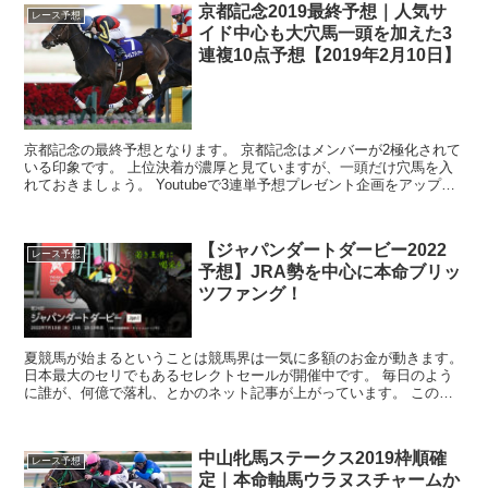
京都記念2019最終予想｜人気サ
レース予想
イド中心も大穴馬一頭を加えた3
連複10点予想【2019年2月10日】
京都記念の最終予想となります。 京都記念はメンバーが2極化されて
いる印象です。 上位決着が濃厚と見ていますが、一頭だけ穴馬を入
れておきましょう。 Youtubeで3連単予想プレゼント企画をアップし
ていますので、こちらにもぜひご...
【ジャパンダートダービー2022
レース予想
予想】JRA勢を中心に本命ブリッ
ツファング！
夏競馬が始まるということは競馬界は一気に多額のお金が動きます。
日本最大のセリでもあるセレクトセールが開催中です。 毎日のよう
に誰が、何億で落札、とかのネット記事が上がっています。 この中
に未来のダービー馬がいるかも知れま...
中山牝馬ステークス2019枠順確
レース予想
定｜本命軸馬ウラヌスチャームか