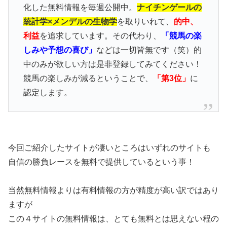
化した無料情報を毎週公開中。
ナイチンゲールの
統計学×メンデルの生物学
を取りいれて、
的中、
利益
を追求しています。その代わり、
「競馬の楽
しみや予想の喜び」
などは一切皆無です（笑）的
中のみが欲しい方は是非登録してみてください！
競馬の楽しみが減るということで、
「第3位」
に
認定します。
今回ご紹介したサイトが凄いところはいずれのサイトも
自信の勝負レースを無料で提供しているという事！
当然無料情報よりは有料情報の方が精度が高い訳ではあり
ますが
この４サイトの無料情報は、とても無料とは思えない程の