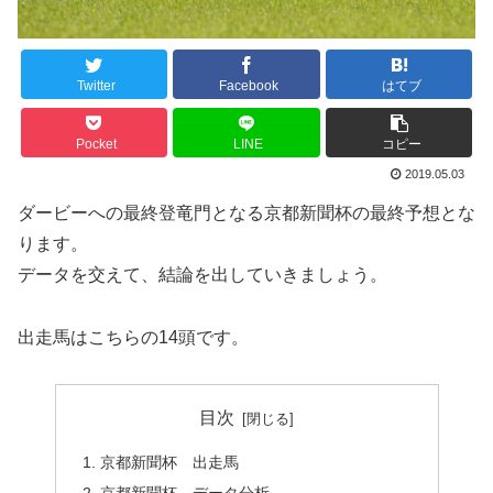
Twitter
Facebook
はてブ
Pocket
LINE
コピー
2019.05.03
ダービーへの最終登竜門となる京都新聞杯の最終予想とな
ります。
データを交えて、結論を出していきましょう。
出走馬はこちらの14頭です。
目次
京都新聞杯 出走馬
京都新聞杯 データ分析