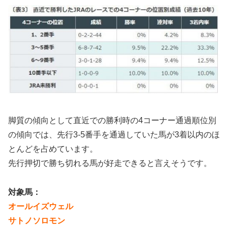
脚質の傾向として直近での勝利時の4コーナー通過順位別
の傾向では、先行3-5番手を通過していた馬が3着以内のほ
とんどを占めています。
先行押切で勝ち切れる馬が好走できると言えそうです。
対象馬：
オールイズウェル
サトノソロモン