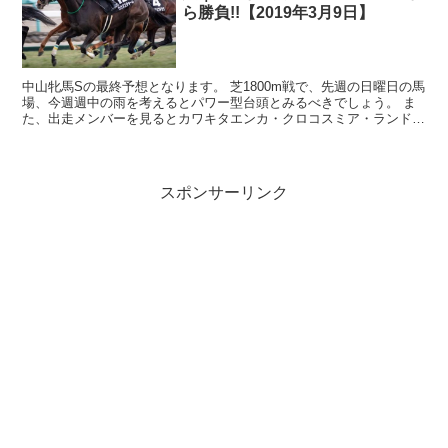
ら勝負!!【2019年3月9日】
中山牝馬Sの最終予想となります。 芝1800m戦で、先週の日曜日の馬
場、今週週中の雨を考えるとパワー型台頭とみるべきでしょう。 ま
た、出走メンバーを見るとカワキタエンカ・クロコスミア・ランド
ネ・ミッキーチャームと基本逃げを打つ馬が揃いま...
スポンサーリンク