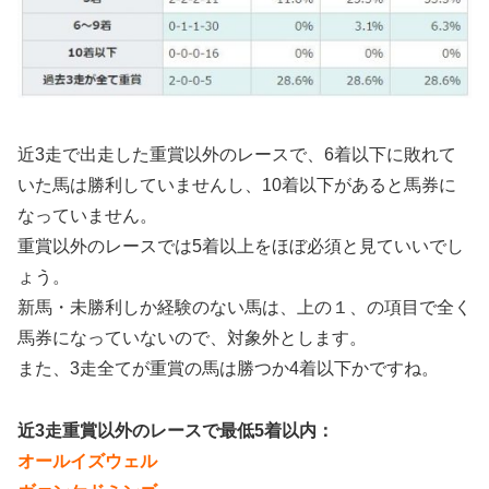
近3走で出走した重賞以外のレースで、6着以下に敗れて
いた馬は勝利していませんし、10着以下があると馬券に
なっていません。
重賞以外のレースでは5着以上をほぼ必須と見ていいでし
ょう。
新馬・未勝利しか経験のない馬は、上の１、の項目で全く
馬券になっていないので、対象外とします。
また、3走全てが重賞の馬は勝つか4着以下かですね。
近3走重賞以外のレースで最低5着以内：
オールイズウェル