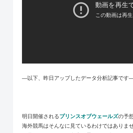
—以下、昨日アップしたデータ分析記事です
明日開催される
プリンスオブウェールズ
の予
海外競馬はそんなに見ているわけではありま