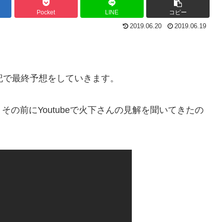
Pocket
LINE
コピー
2019.06.20
2019.06.19
記で最終予想をしていきます。
の前にYoutubeで火下さんの見解を聞いてきたの