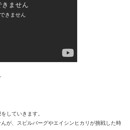
—
想をしていきます。
せんが、スピルバーグやエイシンヒカリが挑戦した時