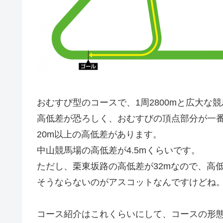
おむすび型のコースで、1周2800mと広大な
高低差が恐ろしく、おむすびの頂点部分が一
20m以上の高低差があります。
中山競馬場の高低差が4.5mくらいです。
ただし、栗東坂路の高低差が32mなので、高
そうならないのがアスコットなんですけどね
コース紹介はこれくらいにして、コースの形