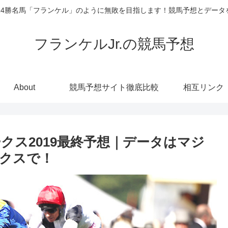
戦14勝名馬「フランケル」のように無敗を目指します！競馬予想とデータ
フランケルJr.の競馬予想
About
競馬予想サイト徹底比較
相互リンク
クス2019最終予想｜データはマジ
ックスで！