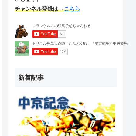
チャンネル登録は→
こちら
新着記事