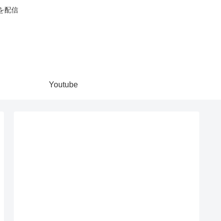
を配信
Youtube