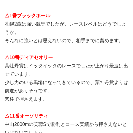
△1番ブラックホール
札幌2歳は強い競馬でしたが、レースレベルはどうでしょ
うか。
そんなに強いとは思えないので、相手までに留めます。
△10番ディアセオリー
葉牡丹賞はイッタイッタのレースでしたが上がり最速は出
せています。
少し力のいる馬場になってきているので、葉牡丹賞よりは
前進がありそうです。
穴枠で押さえます。
△11番オーソリティ
中山2000mの芙蓉Sで勝利とコース実績から押さえないと
いけないでしょう。