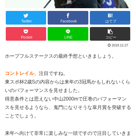
Twitter
Facebook
はてブ
Pocket
LINE
コピー
2019.12.27
ホープフルステークスの最終予想といきましょう。
コントレイル
、注目ですね。
東スポ杯2歳Sの内容からは来年の3冠馬かもしれないくら
いのパフォーマンスを見せました。
得意条件とは思えない中山2000mで圧巻のパフォーマン
スを見せるようなら、鬼門になりそうな皐月賞を突破する
ことでしょう。
来年へ向けて非常に楽しみな一頭ですので注目していきま