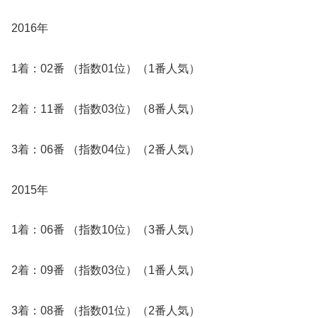
2016年
1着：02番 （指数01位）（1番人気）
2着：11番 （指数03位）（8番人気）
3着：06番 （指数04位）（2番人気）
2015年
1着：06番 （指数10位）（3番人気）
2着：09番 （指数03位）（1番人気）
3着：08番 （指数01位）（2番人気）