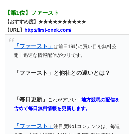
【第1位】ファースト
【おすすめ度】★★★★★★★★★★
【URL】
http://first-onek.com/
「ファースト」
は前日19時に買い目を無料公
開！迅速な情報配信がウリです。
「ファースト」と他社との違いとは？
「毎日更新」
これがアツい！
地方競馬の配信を
含めて毎日無料情報を更新します。
「ファースト」
注目度No1コンテンツは、毎週