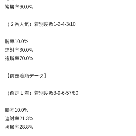
複勝率60.0%
（２番人気）着別度数1-2-4-3/10
勝率10.0%
連対率30.0%
複勝率70.0%
【前走着順データ】
（前走１着）着別度数8-9-6-57/80
勝率10.0%
連対率21.3%
複勝率28.8%