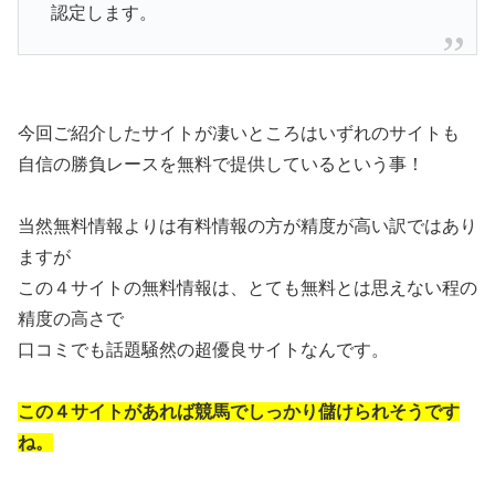
認定します。
今回ご紹介したサイトが凄いところはいずれのサイトも
自信の勝負レースを無料で提供しているという事！
当然無料情報よりは有料情報の方が精度が高い訳ではあり
ますが
この４サイトの無料情報は、とても無料とは思えない程の
精度の高さで
口コミでも話題騒然の超優良サイトなんです。
この４サイトがあれば競馬でしっかり儲けられそうです
ね。