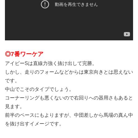
◎7番ワーケア
アイビーSは直線力強く抜け出して完勝。
しかし、走りのフォームなどからは東京向きとは思えない
です。
中山でこそのタイプでしょう。
コーナーリングも悪くないので右回りへの器用さもあると
見ます。
前半のペースにもよりますが、中団差しから馬場の真ん中
を抜け出すイメージです。