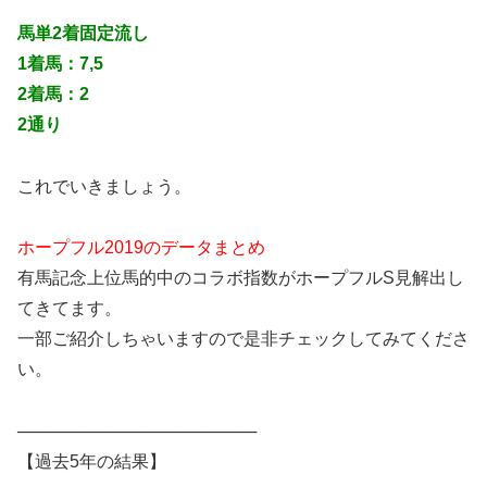
馬単2着固定流し
1着馬：7,5
2着馬：2
2通り
これでいきましょう。
ホープフル2019のデータまとめ
有馬記念上位馬的中のコラボ指数がホープフルS見解出し
てきてます。
一部ご紹介しちゃいますので是非チェックしてみてくださ
い。
────────────────────
【過去5年の結果】