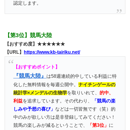
認定します。
【第3位】競馬大陸
【おすすめ度】★★★★★★
【URL】
https://www.kb-tairiku.net/
【おすすめポイント】
『競馬大陸』
は58週連続的中している利益に特
化した無料情報を毎週公開中。
ナイチンゲールの
統計学×メンデルの生物学
を取りいれて、
的中、
利益
を追求しています。その代わり、
「競馬の楽
しみや予想の喜び」
などは一切皆無です（笑）的
中のみが欲しい方は是非登録してみてください！
競馬の楽しみが減るということで、
「第3位」
に