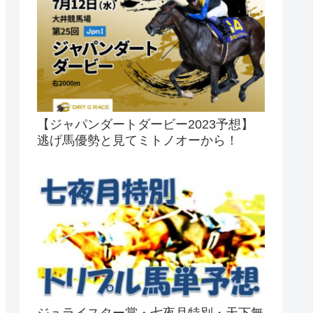
【ジャパンダートダービー2023予想】
逃げ馬優勢と見てミトノオーから！
ジュライスター賞・七夜月特別・天下無