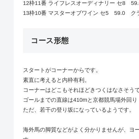
12枠11番 ライフレスオーディナリー セ8 59
13枠10番 マスターオブワイン セ5 59.0 
コース形態
スタートがコーナーからです。
素直に考えると内枠有利。
コーナーはどこもそれほどきつくはなさそう
ゴールまでの直線は410mと京都競馬場外回り
ただ、若干の登り坂になっているようです。
海外馬の脚質などがよく分かりませんが、ヨ