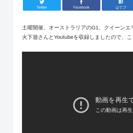
Twitter
Facebook
はてブ
土曜開催、オーストラリアのG1、クイーンエ
火下遊さんとYoutubeを収録しましたので