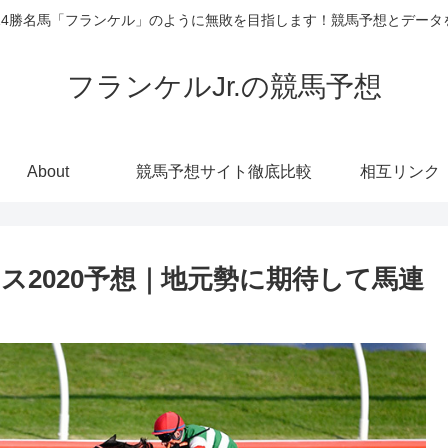
戦14勝名馬「フランケル」のように無敗を目指します！競馬予想とデータ
フランケルJr.の競馬予想
About
競馬予想サイト徹底比較
相互リンク
ス2020予想｜地元勢に期待して馬連