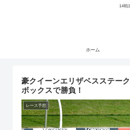
14
ホーム
豪クイーンエリザベスステーク
ボックスで勝負！
レース予想