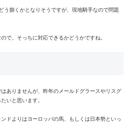
をどう捌くかとなりそうですが、現地騎手なので問題
なので、そっちに対応できるかどうかですね。
ではありませんが、昨年のメールドグラースやリスグ
みたいと思います。
ランドよりはヨーロッパの馬、もしくは日本勢といっ