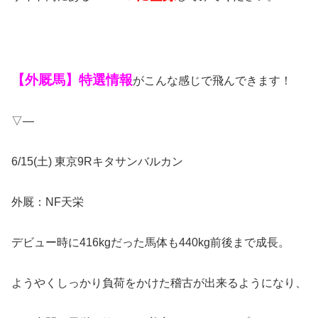
【外厩馬】特選情報
がこんな感じで飛んできます！
▽—
6/15(土) 東京9Rキタサンバルカン
外厩：NF天栄
デビュー時に416kgだった馬体も440kg前後まで成長。
ようやくしっかり負荷をかけた稽古が出来るようになり、