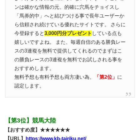
ンは確かな情報の元、的確に穴馬をチョイスし
「馬券的中」へと結びつける事で長年ユーザーか
ら信頼され続けている優れたサイトです。 さらに
今登録すると
3,000円分プレゼント
している点も
嬉しいですよね。 また、毎週自信のある勝負レー
スの3連複を無料で提供してくれるのでまずはこ
の勝負レースの3連複を無料でお試しされる事を
おすすめします。
無料予想も有料予想も両方凄い為、
「第2位」
に
認定します。
【第3位】競馬大陸
【おすすめ度】★★★★★★
【URL】
https://www.kb-tairiku.net/