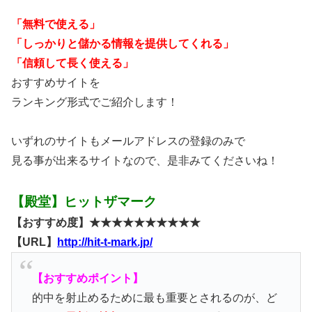
「無料で使える」
「しっかりと儲かる情報を提供してくれる」
「信頼して長く使える」
おすすめサイトを
ランキング形式でご紹介します！
いずれのサイトもメールアドレスの登録のみで
見る事が出来るサイトなので、是非みてくださいね！
【殿堂】ヒットザマーク
【おすすめ度】★★★★★★★★★★
【URL】
http://hit-t-mark.jp/
【おすすめポイント】
的中を射止めるために最も重要とされるのが、ど