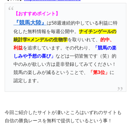
【おすすめポイント】
『競馬大陸』
は58週連続的中している利益に特
化した無料情報を毎週公開中。
ナイチンゲールの
統計学×メンデルの生物学
を取りいれて、
的中、
利益
を追求しています。その代わり、
「競馬の楽
しみや予想の喜び」
などは一切皆無です（笑）的
中のみが欲しい方は是非登録してみてください！
競馬の楽しみが減るということで、
「第3位」
に
認定します。
今回ご紹介したサイトが凄いところはいずれのサイトも
自信の勝負レースを無料で提供しているという事！