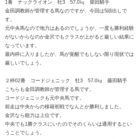
1番 ナックライオン 牡3 57.0㎏ 柴田騎手
金田調教師が管理する馬なのですが、今回は5頭出しで
す。
元中央馬なので地力はあるのでしょうが、一度も勝利経験
がないからなのか金沢でもクラスが上がると厳しい結果に
なっています。
最内枠に入りましたが、馬が覚醒でもしない限り現状では
厳しいでしょう。
２枠02番 コードジェニック 牡3 57.0㎏ 藤田騎手
こちらも金田調教師が管理する馬です。
コードジェニックも元中央馬です。
前走は中央からの移籍初戦でなんとか勝利しました。
金沢なら能力は上位です。
中央でも1勝クラスにいたのでそのくらいは通用するとい
うことでしょう。