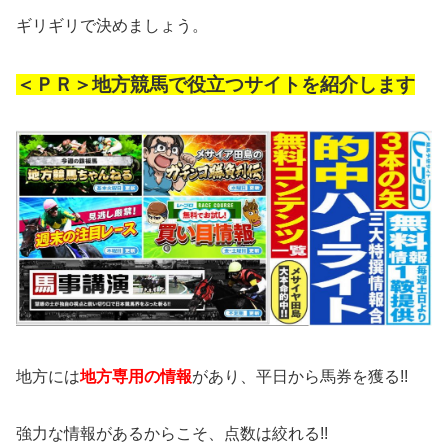
ギリギリで決めましょう。
＜ＰＲ＞地方競馬で役立つサイトを紹介します
地方には
地方専用の情報
があり、平日から馬券を獲る!!
強力な情報があるからこそ、点数は絞れる!!