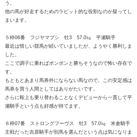
う。
他の馬が好走するためのラビット的な役割なのか疑ってし
まいます。
５枠06番 フジヤマブシ 牡3 57.0㎏ 平瀬騎手
最近は惜しい競馬が続いていましたが、ようやく勝利しま
した。
ここで調子に乗ればポンポンと勝ちそうなので怖い存在で
す。
もともとあまり馬券外にならない馬なので。この安定感は
馬券を買う人間としてはありがたいです。
さらに鞍上も乗り替わることなくデビューから一貫して平
瀬騎手という点も好感が持てます。
６枠07番 ストロングフーヴス 牡3 57.0㎏ 米倉騎手
主戦だった吉原騎手が別馬を選んだという点は気になりま