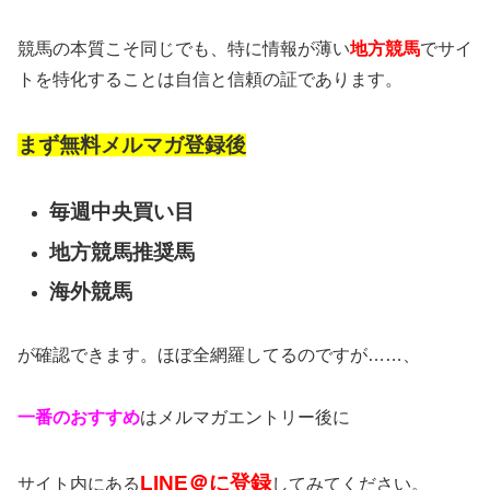
競馬の本質こそ同じでも、特に情報が薄い
地方競馬
でサイ
トを特化することは自信と信頼の証であります。
まず無料メルマガ登録後
毎週中央買い目
地方競馬推奨馬
海外競馬
が確認できます。ほぼ全網羅してるのですが……、
一番のおすすめ
はメルマガエントリー後に
LINE＠に登録
サイト内にある
してみてください。