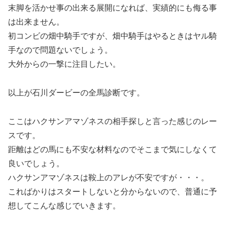
末脚を活かせ事の出来る展開になれば、実績的にも侮る事
は出来ません。
初コンビの畑中騎手ですが、畑中騎手はやるときはヤル騎
手なので問題ないでしょう。
大外からの一撃に注目したい。
以上が石川ダービーの全馬診断です。
ここはハクサンアマゾネスの相手探しと言った感じのレー
スです。
距離はどの馬にも不安な材料なのでそこまで気にしなくて
良いでしょう。
ハクサンアマゾネスは鞍上のアレが不安ですが・・・。
こればかりはスタートしないと分からないので、普通に予
想してこんな感じでいきます。