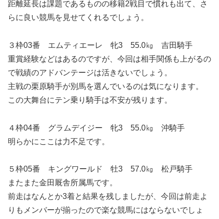
距離延長は課題であるものの移籍2戦目で慣れも出て、さ
らに良い競馬を見せてくれるでしょう。
３枠03番 エムティエーレ 牝3 55.0㎏ 吉田騎手
重賞経験などはあるのですが、今回は相手関係も上がるの
で戦績のアドバンテージは活きないでしょう。
主戦の栗原騎手が別馬を選んでいるのは気になります。
この大舞台にテン乗り騎手は不安が残ります。
４枠04番 グラムデイジー 牝3 55.0㎏ 沖騎手
明らかにここは力不足です。
５枠05番 キングワールド 牡3 57.0㎏ 松戸騎手
またまた金田厩舎所属馬です。
前走はなんとか3着と結果を残しましたが、今回は前走よ
りもメンバーが揃ったので楽な競馬にはならないでしょ