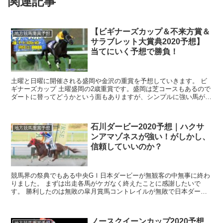
関連記事
【ビギナーズカップ＆不来方賞＆
地方競馬重賞予想
サラブレット大賞典2020予想】
当てにいく予想で勝負！
土曜と日曜に開催される盛岡や金沢の重賞を予想していきます。 ビ
ギナーズカップ 土曜盛岡の2歳重賞です。盛岡は芝コースもあるので
ダートに替ってどうかという面もありますが、シンプルに強い馬が勝
つ、という予想で入りましょう。 ◎5番マツ...
石川ダービー2020予想｜ハクサ
地方競馬重賞予想
ンアマゾネスが強い！がしかし、
信頼していいのか？
競馬界の祭典でもある中央GⅠ日本ダービーが無観客の中無事に終わ
りました。 まずは出走各馬がケガなく終えたことに感謝したいで
す。 勝利したのは無敗の皐月賞馬コントレイルが無敗で日本ダービ
ーを制しました。 見ていて安心感のある競馬...
ノースクイーンカップ2020予想
地方競馬重賞予想