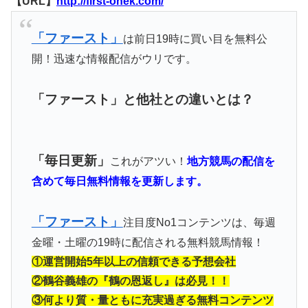
【URL】
http://first-onek.com/
「ファースト」
は前日19時に買い目を無料公
開！迅速な情報配信がウリです。
「ファースト」と他社との違いとは？
「毎日更新」
これがアツい！
地方競馬の配信を
含めて毎日無料情報を更新します。
「ファースト」
注目度No1コンテンツは、毎週
金曜・土曜の19時に配信される無料競馬情報！
①運営開始5年以上の信頼できる予想会社
②鶴谷義雄の『鶴の恩返し』は必見！！
③何より質・量ともに充実過ぎる無料コンテンツ