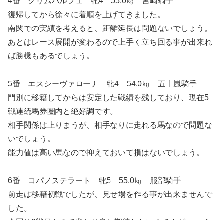
4番 クリムパルフェ 牝4 55.0㎏ 宮崎騎手
復帰してから徐々に着順を上げてきました。
南関での実績を考えると、距離延長は問題ないでしょう。
あとはレース展開が変わるので上手く立ち回る事が出来れ
ば勝機もあるでしょう。
5番 エスシーヴァローナ 牝4 54.0㎏ 五十嵐騎手
門別に移籍してからは安定した戦績を残しており、現在5
戦連続馬券圏内と絶好調です。
相手関係は上りまうが、相手なりに走れる馬なので問題な
いでしょう。
能力値は高い馬なので抑えておいて損はないでしょう。
6番 コパノステラート 牝5 55.0㎏ 服部騎手
前走は移籍初戦でしたが、見せ場を作る事が出来ませんで
した。