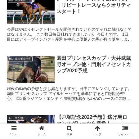
｜リピートレースならクオリティ
スタート！
今週はやはりセレクトセールが開催されていたのでそれに触れなくて
はなりません。 ここ数日毎日触れてきましたが、今日もです。 1日
目にはディープインパクト産駒を中心に億越えの馬が数々誕生しまし
た。 2日目は当歳馬でディープインパク...
園田プリンセスカップ・大井武蔵
地方競馬重賞予想
野オープン他・門別イノセントカ
ップ2020予想
昨夜の動画の予想と少し異なりますが、日中にアレンジしています。
園田プリンセスカップ アイルビーゼアを基準にすると門別組が中
心。 ◎3番ラジアントエンティ 栄冠賞6着からJRAのレースに果敢に
挑戦。 ...
【戸塚記念2022予想】逃げ馬ロ
レース予想
マンスグレーから勝負！
メニュー
ホーム
検索
トップ
サイドバー