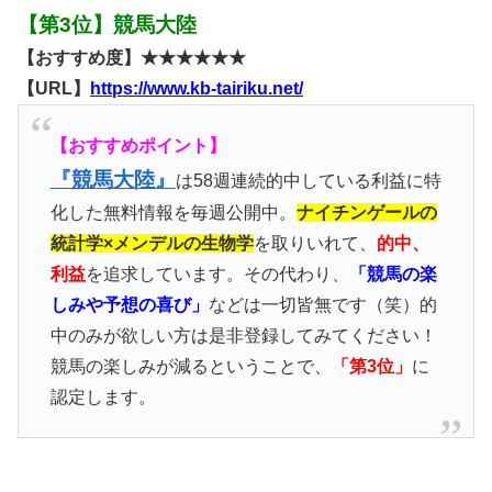
【第3位】競馬大陸
【おすすめ度】★★★★★★
【URL】
https://www.kb-tairiku.net/
【おすすめポイント】
『競馬大陸』
は58週連続的中している利益に特
化した無料情報を毎週公開中。
ナイチンゲールの
統計学×メンデルの生物学
を取りいれて、
的中、
利益
を追求しています。その代わり、
「競馬の楽
しみや予想の喜び」
などは一切皆無です（笑）的
中のみが欲しい方は是非登録してみてください！
競馬の楽しみが減るということで、
「第3位」
に
認定します。