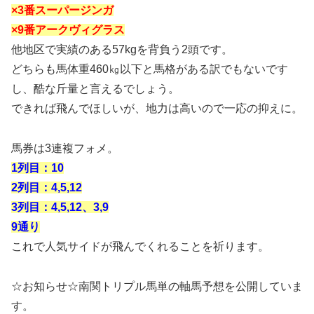
×3番スーパージンガ
×9番アークヴィグラス
他地区で実績のある57kgを背負う2頭です。
どちらも馬体重460㎏以下と馬格がある訳でもないです
し、酷な斤量と言えるでしょう。
できれば飛んでほしいが、地力は高いので一応の抑えに。
馬券は3連複フォメ。
1列目：10
2列目：4,5,12
3列目：4,5,12、3,9
9通り
これで人気サイドが飛んでくれることを祈ります。
☆お知らせ☆南関トリプル馬単の軸馬予想を公開していま
す。