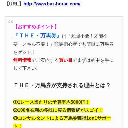
【URL】
http://www.baz-horse.com/
【おすすめポイント】
『ＴＨＥ・万馬券』
は「勉強不要！才能不
要！スキル不要！」競馬初心者でも簡単に万馬券
をゲット!!
無料情報
でご案内する
買い目
でまずは的中を手に
して下さい。
ＴＨＥ・万馬券が支持される理由とは？
①1レース当たりの予算平均5000円！
②100名在籍の多岐に渡る情報網がスゴイ！
③コンサルタントによる万馬券獲得1on1サポー
ト！