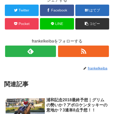
シェアする
Twitter
Facebook
はてブ
Pocket
LINE
コピー
frankelkeibaをフォローする
frankelkeiba
関連記事
浦和記念2018最終予想｜グリム
レース予想
の勢いか？アポロケンタッキーの
意地か？3連単8点予想！！