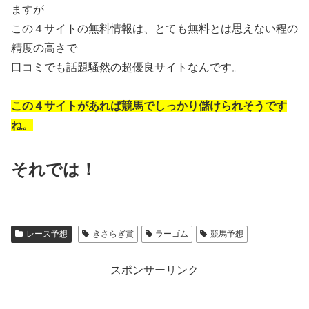
ますが
この４サイトの無料情報は、とても無料とは思えない程の
精度の高さで
口コミでも話題騒然の超優良サイトなんです。
この４サイトがあれば競馬でしっかり儲けられそうです
ね。
それでは！
レース予想
きさらぎ賞
ラーゴム
競馬予想
スポンサーリンク