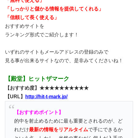
「無料で使える」
「しっかりと儲かる情報を提供してくれる」
「信頼して長く使える」
おすすめサイトを
ランキング形式でご紹介します！
いずれのサイトもメールアドレスの登録のみで
見る事が出来るサイトなので、是非みてくださいね！
【殿堂】ヒットザマーク
【おすすめ度】★★★★★★★★★★
【URL】
http://hit-t-mark.jp/
【おすすめポイント】
的中を射止めるために最も重要とされるのが、ど
れだけ
最新の情報をリアルタイム
で手にできるか