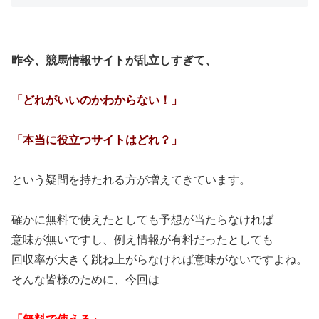
昨今、競馬情報サイトが乱立しすぎて、
「どれがいいのかわからない！」
「本当に役立つサイトはどれ？」
という疑問を持たれる方が増えてきています。
確かに無料で使えたとしても予想が当たらなければ
意味が無いですし、例え情報が有料だったとしても
回収率が大きく跳ね上がらなければ意味がないですよね。
そんな皆様のために、今回は