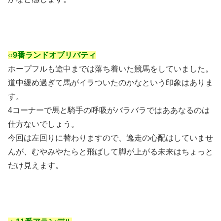
○9番ランドオブリバティ
ホープフルも途中までは落ち着いた競馬をしていました。
道中緩め過ぎて馬がイラついたのかなという印象はありま
す。
4コーナーで馬と騎手の呼吸がバラバラではああなるのは
仕方ないでしょう。
今回は左回りに替わりますので、逸走の心配はしていませ
んが、むやみやたらと飛ばして脚が上がる未来はちょっと
だけ見えます。