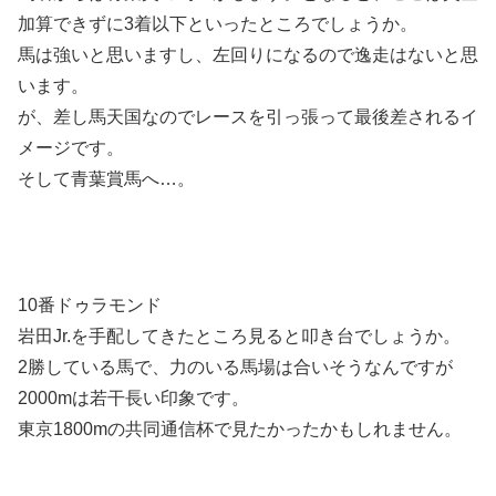
加算できずに3着以下といったところでしょうか。
馬は強いと思いますし、左回りになるので逸走はないと思
います。
が、差し馬天国なのでレースを引っ張って最後差されるイ
メージです。
そして青葉賞馬へ…。
10番ドゥラモンド
岩田Jr.を手配してきたところ見ると叩き台でしょうか。
2勝している馬で、力のいる馬場は合いそうなんですが
2000mは若干長い印象です。
東京1800mの共同通信杯で見たかったかもしれません。