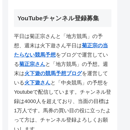
YouTubeチャンネル登録募集
平日は菊正宗さんと「地方競馬」の予
想、週末は火下遊さん平日は
菊正宗の当
たらない競馬予想
をブログで運営してい
る
菊正宗さん
と「地方競馬」の予想。週
末は
火下遊の競馬予想ブログ
を運営して
いる
火下遊さん
と「中央競馬」の予想を
Youtubeで配信しています。チャンネル登
録は4000人を超えており、当面の目標は
1万人です。馬券の買い目の役に立ったよ
って方は、チャンネル登録よろしくお願
いします。