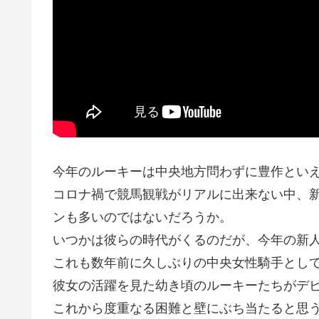
今年のルーキーは中央地方問わずに豊作とい
コロナ禍で競馬観戦がリアルに出来ない中、
ンも多いのではないだろうか。
いつかは彼らの時代がくるのだが、今年の新
これも数年前に久しぶりの中央女性騎手とし
彼女の活躍を見た幼き頃のルーキーたちがデ
これから度重なる困難と壁にぶち当たると思