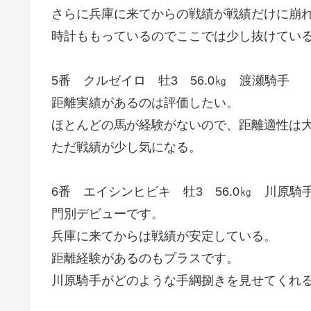
さらに兵庫に来てからの戦績が戦績だけに崩
時計ももっているのでここでは少し抜けてい
5番 クルゼイロ 牡3 56.0㎏ 渡瀬騎手
距離実績があるのは評価したい。
ほとんどの馬が経験がないので、距離適性は
ただ戦績が少し気になる。
6番 エイシンヒビキ 牡3 56.0㎏ 川原騎
門別デビューです。
兵庫に来てからは戦績が安定している。
距離経験があるのもプラスです。
川原騎手がどのような手綱捌きを見せてくれ