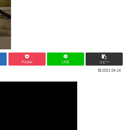
Pocket
LINE
コピー
2021.04.14