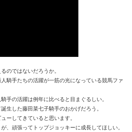
えるのではないだろうか。
新人騎手たちの活躍が一筋の光になっている競馬ファ
人騎手の活躍は例年に比べると目まぐるしい。
て誕生した藤田菜七子騎手のおかげだろう。
ビューしてきていると思います。
うが、頑張ってトップジョッキーに成長してほしい。