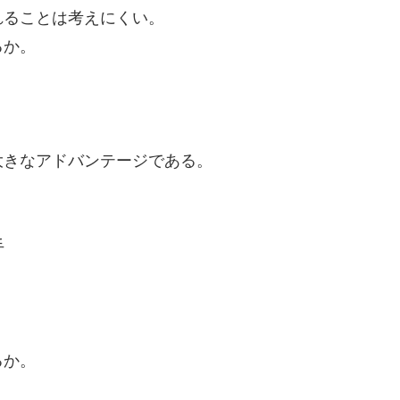
れることは考えにくい。
るか。
大きなアドバンテージである。
手
るか。