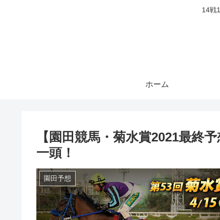
14
ホーム
【園田競馬・菊水賞2021最終
一頭！
園田予想