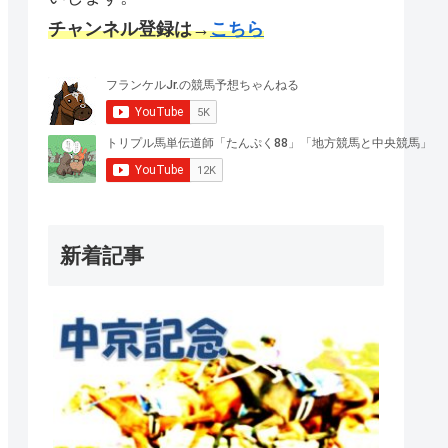
チャンネル登録は→
こちら
新着記事