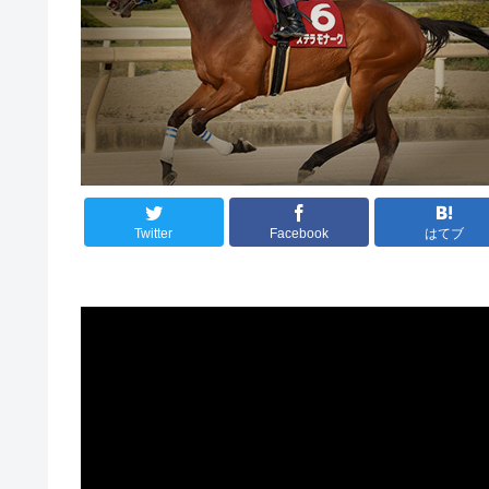
Twitter
Facebook
はてブ