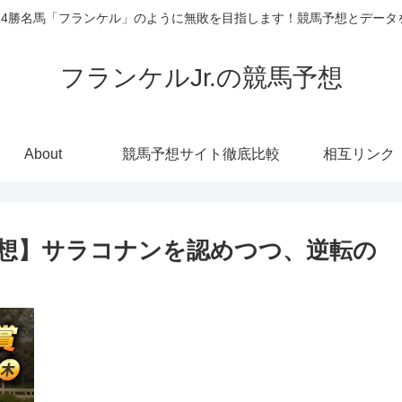
戦14勝名馬「フランケル」のように無敗を目指します！競馬予想とデータ
フランケルJr.の競馬予想
About
競馬予想サイト徹底比較
相互リンク
予想】サラコナンを認めつつ、逆転の