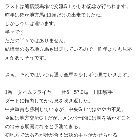
ラストは船橋競馬場で交流GⅠかしわ記念が行われます。
昨年は確か地方馬は1頭だけの出走でしたね。
しかし今年は違います。
半々です。
ただの半々ではありません。
結構骨のある地方馬も出走しているので、昨年よりも見応
えがありそうです。
さぁ、それではいつも通り全馬を少しずつ見ていきます。
1番 タイムフライヤー 牡6 57.0㎏ 川田騎手
ダートに転向してから息を吹き返した。
中央重賞も勝利しているが、中央GⅠではやや力不足。
今回は地方交流GⅠだが、メンバー的には脚を活かすこと
の出来る展開になると予測できる。
初地方ではあるが砂が合えば決め手を活かせられる。