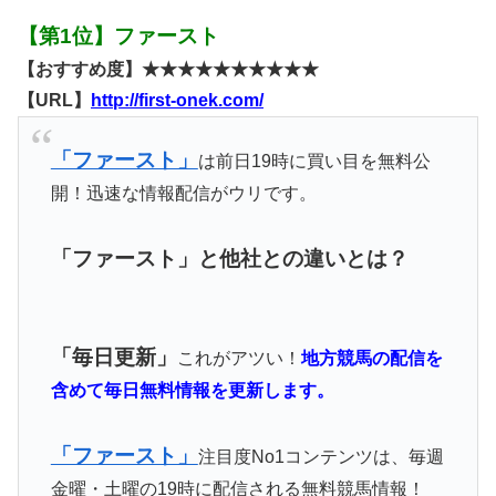
【第1位】ファースト
【おすすめ度】★★★★★★★★★★
【URL】
http://first-onek.com/
「ファースト」
は前日19時に買い目を無料公
開！迅速な情報配信がウリです。
「ファースト」と他社との違いとは？
「毎日更新」
これがアツい！
地方競馬の配信を
含めて毎日無料情報を更新します。
「ファースト」
注目度No1コンテンツは、毎週
金曜・土曜の19時に配信される無料競馬情報！