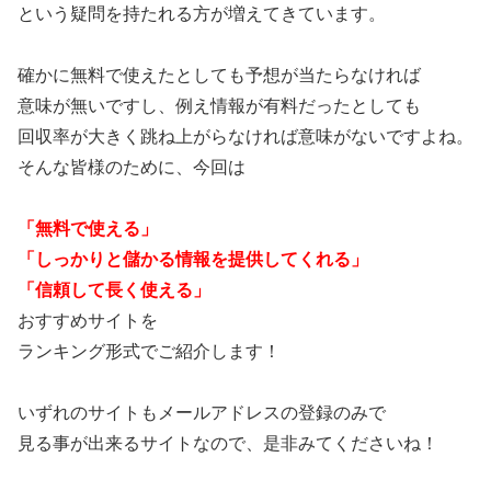
という疑問を持たれる方が増えてきています。
確かに無料で使えたとしても予想が当たらなければ
意味が無いですし、例え情報が有料だったとしても
回収率が大きく跳ね上がらなければ意味がないですよね。
そんな皆様のために、今回は
「無料で使える」
「しっかりと儲かる情報を提供してくれる」
「信頼して長く使える」
おすすめサイトを
ランキング形式でご紹介します！
いずれのサイトもメールアドレスの登録のみで
見る事が出来るサイトなので、是非みてくださいね！