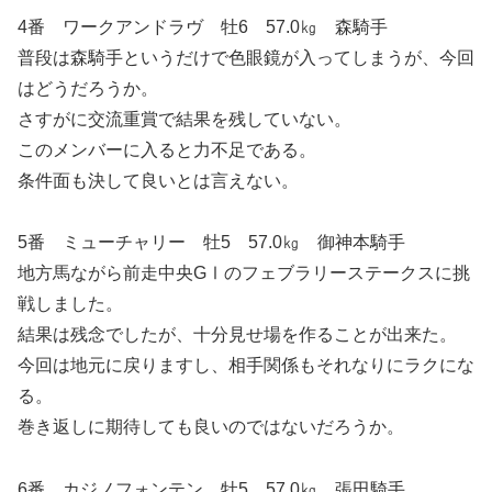
4番 ワークアンドラヴ 牡6 57.0㎏ 森騎手
普段は森騎手というだけで色眼鏡が入ってしまうが、今回
はどうだろうか。
さすがに交流重賞で結果を残していない。
このメンバーに入ると力不足である。
条件面も決して良いとは言えない。
5番 ミューチャリー 牡5 57.0㎏ 御神本騎手
地方馬ながら前走中央GⅠのフェブラリーステークスに挑
戦しました。
結果は残念でしたが、十分見せ場を作ることが出来た。
今回は地元に戻りますし、相手関係もそれなりにラクにな
る。
巻き返しに期待しても良いのではないだろうか。
6番 カジノフォンテン 牡5 57.0㎏ 張田騎手