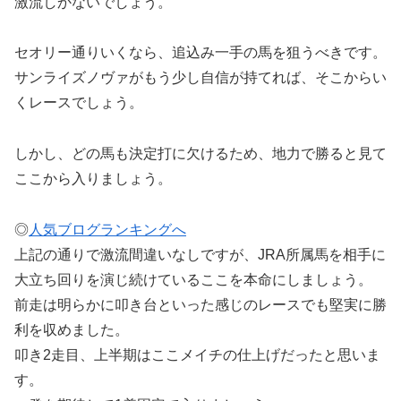
激流しかないでしょう。
セオリー通りいくなら、追込み一手の馬を狙うべきです。
サンライズノヴァがもう少し自信が持てれば、そこからい
くレースでしょう。
しかし、どの馬も決定打に欠けるため、地力で勝ると見て
ここから入りましょう。
◎
人気ブログランキングへ
上記の通りで激流間違いなしですが、JRA所属馬を相手に
大立ち回りを演じ続けているここを本命にしましょう。
前走は明らかに叩き台といった感じのレースでも堅実に勝
利を収めました。
叩き2走目、上半期はここメイチの仕上げだったと思いま
す。