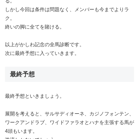
る。
しかし今回は条件は問題なく、メンバーも今までよりラ
ク。
終いの脚に全てを賭ける。
以上がかしわ記念の全馬診断です。
次に最終予想に入っていきます。
最終予想
最終予想といきましょう。
展開を考えると、サルサディオーネ、カジノフォンテン、
ワークアンドラブ、ワイドファラオとハナを主張する馬が
4頭もいます。