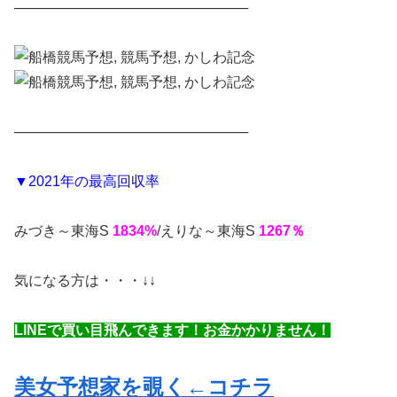
────────────────────────
────────────────────────
▼2021年の最高回収率
みづき～東海S
1834%
/えりな～東海S
1267％
気になる方は・・・↓↓
LINEで買い目飛んできます！お金かかりません！
美女予想家を覗く←コチラ