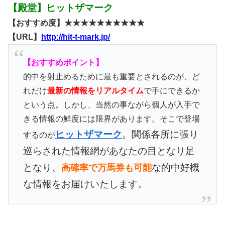
【殿堂】ヒットザマーク
【おすすめ度】★★★★★★★★★★
【URL】
http://hit-t-mark.jp/
【おすすめポイント】
的中を射止めるために最も重要とされるのが、ど
れだけ
最新の情報をリアルタイム
で手にできるか
という点。しかし、当然の事ながら個人が入手で
きる情報の鮮度には限界があります。そこで登場
ヒットザマーク
。関係各所に張り
するのが
巡らされた情報網があなたの目となり足
となり、
な的中好機
高確率で万馬券も可能
な情報をお届けいたします。