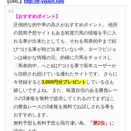
【URL】
http://tr-vision.net/
【おすすめポイント】
圧倒的な的中率の高さがおすすめポイント。 他所
の競馬予想サイトもある程度穴馬の情報を手に入
れる事が出来たとしても、それを馬券的中まで結
びつける事が殆ど出来ていない中、ターフビジョ
ンは確かな情報の元、的確に穴馬をチョイスし
「馬券的中」へと結びつける事で長年ユーザーか
ら信頼され続けている優れたサイトです。 さらに
今登録すると
3,000円分プレゼント
している点も
嬉しいですよね。 また、毎週自信のある勝負レー
スの3連複を無料で提供してくれるのでまずはこ
の勝負レースの3連複を無料でお試しされる事を
おすすめします。
無料予想も有料予想も両方凄い為、
「第2位」
に