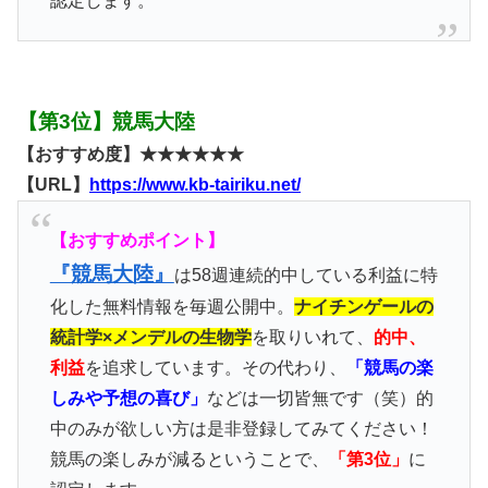
認定します。
【第3位】競馬大陸
【おすすめ度】★★★★★★
【URL】
https://www.kb-tairiku.net/
【おすすめポイント】
『競馬大陸』
は58週連続的中している利益に特
化した無料情報を毎週公開中。
ナイチンゲールの
統計学×メンデルの生物学
を取りいれて、
的中、
利益
を追求しています。その代わり、
「競馬の楽
しみや予想の喜び」
などは一切皆無です（笑）的
中のみが欲しい方は是非登録してみてください！
競馬の楽しみが減るということで、
「第3位」
に