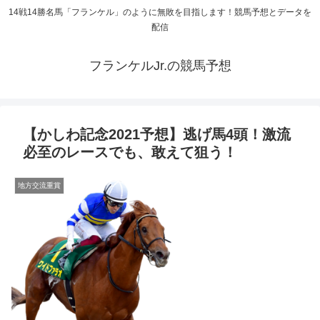
14戦14勝名馬「フランケル」のように無敗を目指します！競馬予想とデータを
配信
フランケルJr.の競馬予想
【かしわ記念2021予想】逃げ馬4頭！激流
必至のレースでも、敢えて狙う！
地方交流重賞