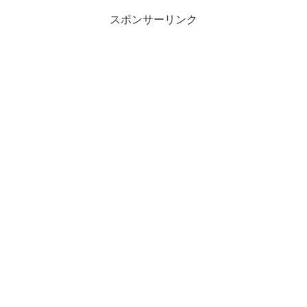
スポンサーリンク