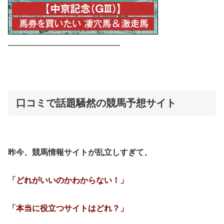
━━━━━━━━━━━━━━
口コミで話題騒然の競馬予想サイト
昨今、競馬情報サイトが乱立しすぎて、
「どれがいいのかわからない！」
「本当に役立つサイトはどれ？」