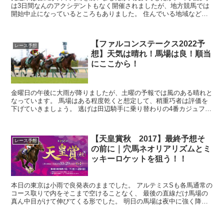
は3日間なんのアクシデントもなく開催されましたが、地方競馬では
開始中止になっているところもありました。 住んでいる地域などに
よって台風被害は千差万別であるが、本当...
【ファルコンステークス2022予
レース予想
想】天気は晴れ！馬場は良！順当
にここから！
金曜日の午後に大雨が降りましたが、土曜の予報では風のある晴れと
なっています。 馬場はある程度乾くと想定して、稍重巧者は評価を
下げていきましょう。 逃げは田辺騎手に乗り替わりの4番カジュフェ
イスか、外目から14番オタルエバーが...
【天皇賞秋 2017】最終予想そ
レース予想
の前に｜穴馬ネオリアリズムとミ
ッキーロケットを狙う！！
本日の東京は小雨で良発表のままでした。 アルテミスSも各馬通常の
コース取りで内をそこまで空けることなく、 最後の直線だけ馬場の
真ん中目がけて伸びてくる形でした。 明日の馬場は夜中に強く降る
みたいですが、レース中は小雨の予報。 菊...