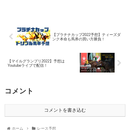
【プラチナカップ2022予想】ティーズダ
ンク本命も馬券の買い方勝負！
【マイルグランプリ2022】予想は
Youtubeライブで配信！
コメント
コメントを書き込む
ホーム
レース予想