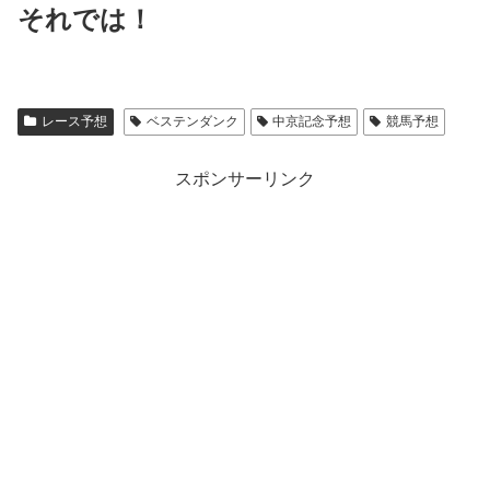
それでは！
レース予想
ベステンダンク
中京記念予想
競馬予想
スポンサーリンク