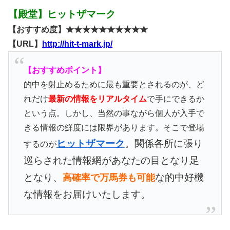
【殿堂】ヒットザマーク
【おすすめ度】★★★★★★★★★★
【URL】
http://hit-t-mark.jp/
【おすすめポイント】
的中を射止めるために最も重要とされるのが、ど
れだけ
最新の情報をリアルタイム
で手にできるか
という点。しかし、当然の事ながら個人が入手で
きる情報の鮮度には限界があります。そこで登場
ヒットザマーク
。関係各所に張り
するのが
巡らされた情報網があなたの目となり足
となり、
な的中好機
高確率で万馬券も可能
な情報をお届けいたします。