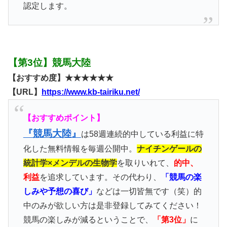
認定します。
【第3位】競馬大陸
【おすすめ度】★★★★★★
【URL】
https://www.kb-tairiku.net/
【おすすめポイント】
『競馬大陸』
は58週連続的中している利益に特
化した無料情報を毎週公開中。
ナイチンゲールの
統計学×メンデルの生物学
を取りいれて、
的中、
利益
を追求しています。その代わり、
「競馬の楽
しみや予想の喜び」
などは一切皆無です（笑）的
中のみが欲しい方は是非登録してみてください！
競馬の楽しみが減るということで、
「第3位」
に