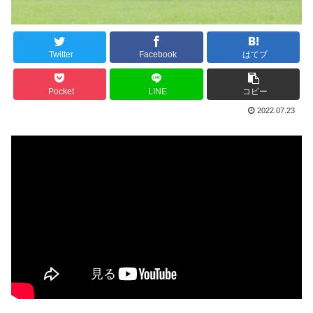
Twitter
Facebook
はてブ
Pocket
LINE
コピー
2022.07.23