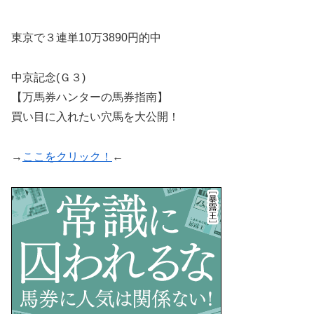
東京で３連単10万3890円的中
中京記念(Ｇ３)
【万馬券ハンターの馬券指南】
買い目に入れたい穴馬を大公開！
→
ここをクリック！
←