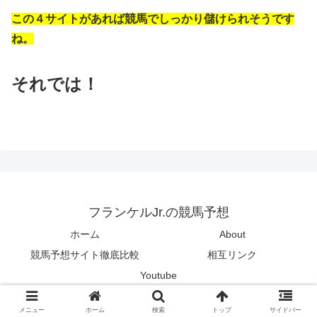
この４サイトがあれば競馬でしっかり儲けられそうです
ね。
それでは！
フランケルJr.の競馬予想
ホーム
About
競馬予想サイト徹底比較
相互リンク
Youtube
© 2014 フランケルJr.の競馬予想.
メニュー
ホーム
検索
トップ
サイドバー