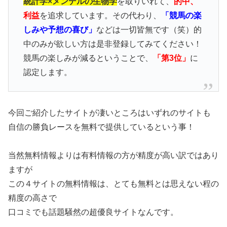
統計学×メンデルの生物学
を取りいれて、
的中、
利益
を追求しています。その代わり、
「競馬の楽
しみや予想の喜び」
などは一切皆無です（笑）的
中のみが欲しい方は是非登録してみてください！
競馬の楽しみが減るということで、
「第3位」
に
認定します。
今回ご紹介したサイトが凄いところはいずれのサイトも
自信の勝負レースを無料で提供しているという事！
当然無料情報よりは有料情報の方が精度が高い訳ではあり
ますが
この４サイトの無料情報は、とても無料とは思えない程の
精度の高さで
口コミでも話題騒然の超優良サイトなんです。