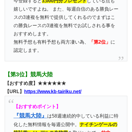
今登録すると
3,000円分プレゼント
している点も
嬉しいですよね。 また、毎週自信のある勝負レー
スの3連複を無料で提供してくれるのでまずはこ
の勝負レースの3連複を無料でお試しされる事を
おすすめします。
無料予想も有料予想も両方凄い為、
「第2位」
に
認定します。
【第3位】競馬大陸
【おすすめ度】★★★★★★
【URL】
https://www.kb-tairiku.net/
【おすすめポイント】
『競馬大陸』
は58週連続的中している利益に特
化した無料情報を毎週公開中。
ナイチンゲールの