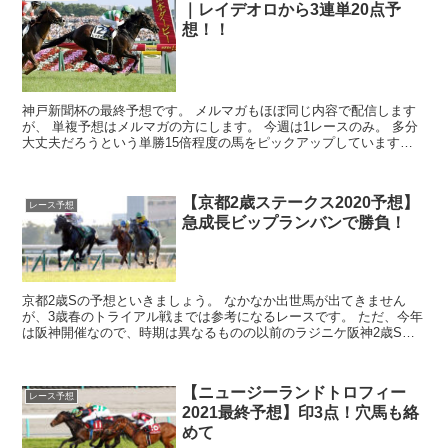
｜レイデオロから3連単20点予
想！！
神戸新聞杯の最終予想です。 メルマガもほぼ同じ内容で配信します
が、 単複予想はメルマガの方にします。 今週は1レースのみ。 多分
大丈夫だろうという単勝15倍程度の馬をピックアップしています。
デムーロに期待しましょう。 ...
【京都2歳ステークス2020予想】
レース予想
急成長ビップランバンで勝負！
京都2歳Sの予想といきましょう。 なかなか出世馬が出てきません
が、3歳春のトライアル戦までは参考になるレースです。 ただ、今年
は阪神開催なので、時期は異なるものの以前のラジニケ阪神2歳Sの
ように 西の登竜門になる可能性はありま...
【ニュージーランドトロフィー
レース予想
2021最終予想】印3点！穴馬も絡
めて