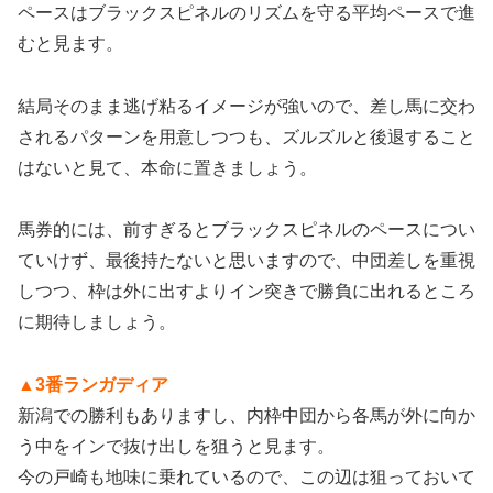
ペースはブラックスピネルのリズムを守る平均ペースで進
むと見ます。
結局そのまま逃げ粘るイメージが強いので、差し馬に交わ
されるパターンを用意しつつも、ズルズルと後退すること
はないと見て、本命に置きましょう。
馬券的には、前すぎるとブラックスピネルのペースについ
ていけず、最後持たないと思いますので、中団差しを重視
しつつ、枠は外に出すよりイン突きで勝負に出れるところ
に期待しましょう。
▲3番ランガディア
新潟での勝利もありますし、内枠中団から各馬が外に向か
う中をインで抜け出しを狙うと見ます。
今の戸崎も地味に乗れているので、この辺は狙っておいて