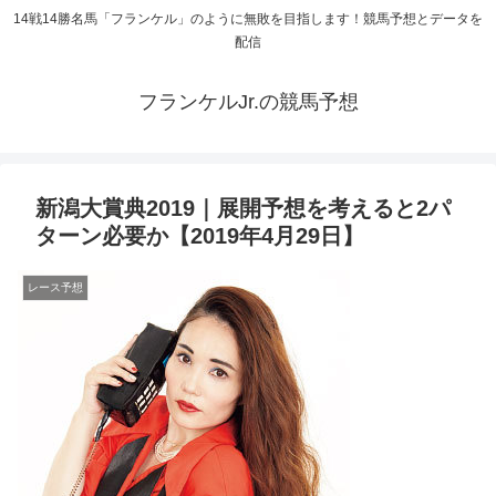
14戦14勝名馬「フランケル」のように無敗を目指します！競馬予想とデータを
配信
フランケルJr.の競馬予想
新潟大賞典2019｜展開予想を考えると2パ
ターン必要か【2019年4月29日】
レース予想