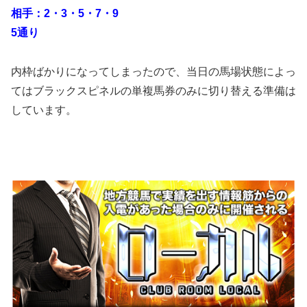
相手：2・3・5・7・9
5通り
内枠ばかりになってしまったので、当日の馬場状態によっ
てはブラックスピネルの単複馬券のみに切り替える準備は
しています。