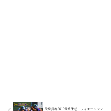
天皇賞春2019最終予想｜フィエールマン