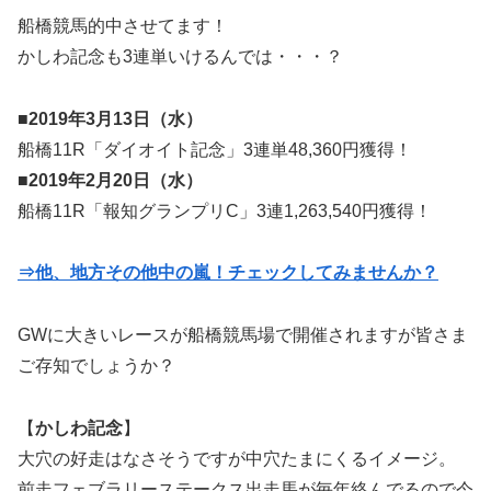
船橋競馬的中させてます！
かしわ記念も3連単いけるんでは・・・？
■2019年3月13日（水）
船橋11R「ダイオイト記念」3連単48,360円獲得！
■2019年2月20日（水）
船橋11R「報知グランプリC」3連1,263,540円獲得！
⇒他、地方その他中の嵐！チェックしてみませんか？
GWに大きいレースが船橋競馬場で開催されますが皆さま
ご存知でしょうか？
【
かしわ記念
】
大穴の好走はなさそうですが中穴たまにくるイメージ。
前走フェブラリーステークス出走馬が毎年絡んでるので今