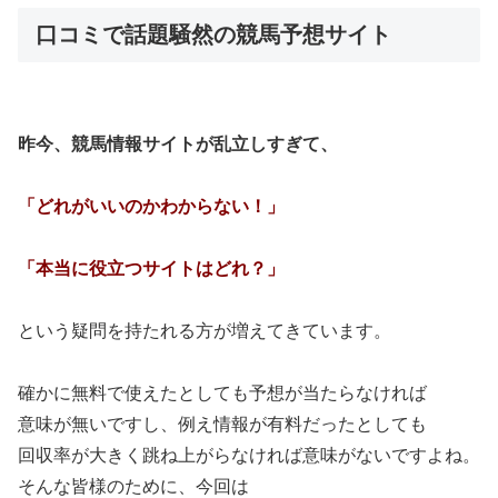
口コミで話題騒然の競馬予想サイト
昨今、競馬情報サイトが乱立しすぎて、
「どれがいいのかわからない！」
「本当に役立つサイトはどれ？」
という疑問を持たれる方が増えてきています。
確かに無料で使えたとしても予想が当たらなければ
意味が無いですし、例え情報が有料だったとしても
回収率が大きく跳ね上がらなければ意味がないですよね。
そんな皆様のために、今回は