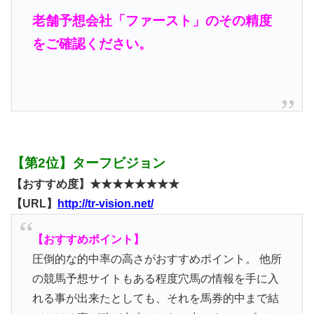
老舗予想会社「ファースト」のその精度
をご確認ください。
【第2位】ターフビジョン
【おすすめ度】★★★★★★★★
【URL】
http://tr-vision.net/
【おすすめポイント】
圧倒的な的中率の高さがおすすめポイント。 他所
の競馬予想サイトもある程度穴馬の情報を手に入
れる事が出来たとしても、それを馬券的中まで結