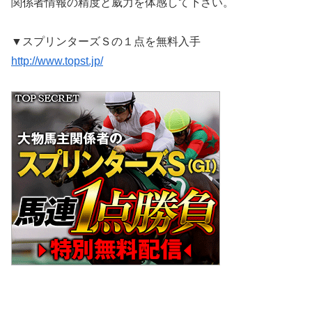
関係者情報の精度と威力を体感して下さい。
▼スプリンターズＳの１点を無料入手
http://www.topst.jp/