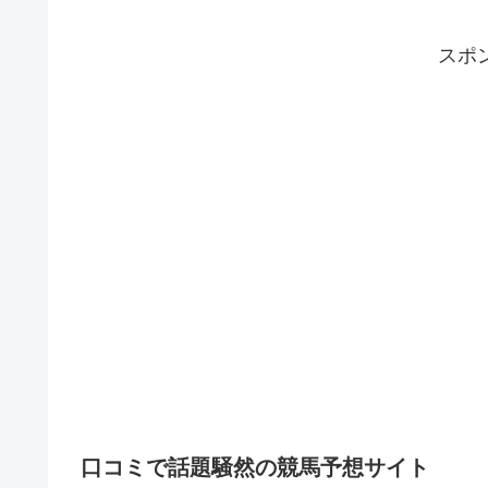
スポ
口コミで話題騒然の競馬予想サイト