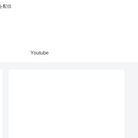
を配信
Youtube