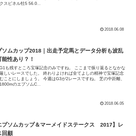
スピネル牡5 56.0...
2018.06.08
プソムカップ2018｜出走予定馬とデータ分析も波乱
可能性あり？！
G1も残すところ宝塚記念のみですね。 ここまで振り返るとなかな
レースでした。 終わりよければ全てよしの精神で宝塚記念
にしましょう。 今週はG3が2レースですね。 芝の中距離、
1800mのエプソムC...
2018.06.05
エプソムカップ＆マーメイドステークス 2017】レ
ス回顧