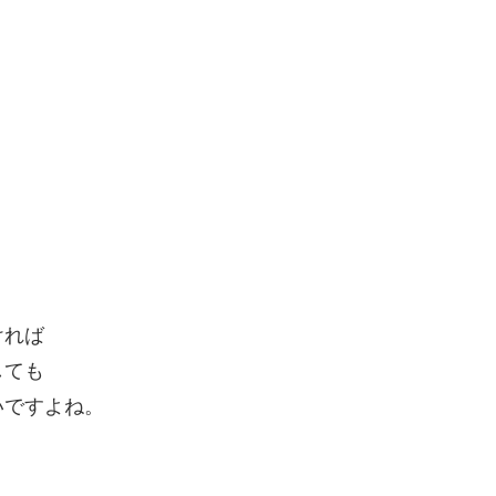
。
ければ
しても
いですよね。