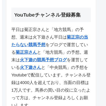
YouTubeチャンネル登録募集
平日は菊正宗さんと「地方競馬」の予
想、週末は火下遊さん平日は
菊正宗の当
たらない競馬予想
をブログで運営してい
る
菊正宗さん
と「地方競馬」の予想。週
末は
火下遊の競馬予想ブログ
を運営して
いる
火下遊さん
と「中央競馬」の予想を
Youtubeで配信しています。チャンネル登
録は4000人を超えており、当面の目標は
1万人です。馬券の買い目の役に立ったよ
って方は、チャンネル登録よろしくお願
いします。