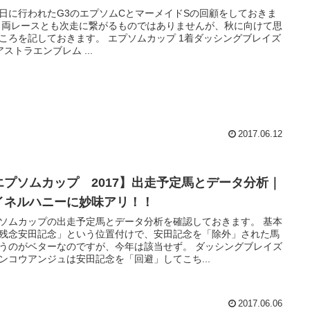
日に行われたG3のエプソムCとマーメイドSの回顧をしておきま
けて思
記しておきます。 エプソムカップ 1着ダッシングブレイズ
アストラエンブレム ...
2017.06.12
エプソムカップ 2017】出走予定馬とデータ分析｜
イネルハニーに妙味アリ！！
ソムカップの出走予定馬とデータ分析を確認しておきます。 基本
残念安田記念」という位置付けで、安田記念を「除外」された馬
うのがベターなのですが、今年は該当せず。 ダッシングブレイズ
ンコウアンジュは安田記念を「回避」してこち...
2017.06.06