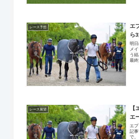
エ
レース予想
ら
明日
メイ
う組
最終
【
レース展望
エ
エプ
記事
で、 参