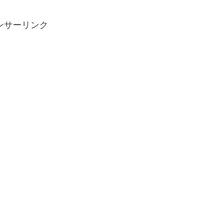
ンサーリンク