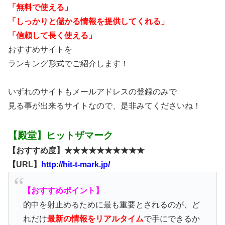
「無料で使える」
「しっかりと儲かる情報を提供してくれる」
「信頼して長く使える」
おすすめサイトを
ランキング形式でご紹介します！
いずれのサイトもメールアドレスの登録のみで
見る事が出来るサイトなので、是非みてくださいね！
【殿堂】ヒットザマーク
【おすすめ度】★★★★★★★★★★
【URL】
http://hit-t-mark.jp/
【おすすめポイント】
的中を射止めるために最も重要とされるのが、ど
れだけ
最新の情報をリアルタイム
で手にできるか