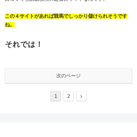
この４サイトがあれば競馬でしっかり儲けられそうです
ね。
それでは！
次のページ
1
2