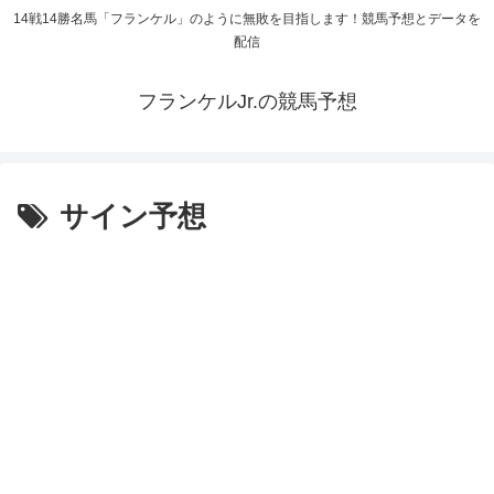
14戦14勝名馬「フランケル」のように無敗を目指します！競馬予想とデータを
配信
フランケルJr.の競馬予想
サイン予想