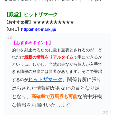
【殿堂】ヒットザマーク
【おすすめ度】★★★★★★★★★★
【URL】
http://hit-t-mark.jp/
【おすすめポイント】
的中を射止めるために最も重要とされるのが、ど
れだけ
最新の情報をリアルタイム
で手にできるか
という点。しかし、当然の事ながら個人が入手で
きる情報の鮮度には限界があります。そこで登場
ヒットザマーク
。関係各所に張り
するのが
巡らされた情報網があなたの目となり足
となり、
な的中好機
高確率で万馬券も可能
な情報をお届けいたします。