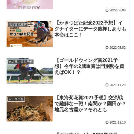
2022.06.06
【かきつばた記念2022予想】イ
地方交流重賞
グナイターにデータ後押しありも
本命はここ！
2022.05.02
【ゴールドウィング賞2021予
名古屋・笠松予想
想】今年の2歳重賞は門別勢を買
えばOK！？
2021.11.29
【東海菊花賞2021予想】交流戦
レース予想
で難解な一戦！南関か？園田か？
地元名古屋か？それとも
2021.11.18