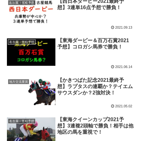
【西日本ダービー2021最終予
名古屋・笠松予想
想】3連単16点予想で勝負！
2021.09.13
【東海ダービー＆百万石賞2021
名古屋・笠松予想
予想】コロガシ馬券で勝負！
2021.06.14
【かきつばた記念2021最終予
地方交流重賞
想】ラプタスの連覇か？テイエム
サウスダンか？2強対決！
2021.05.02
【東海クイーンカップ2021予
名古屋・笠松予想
想】3連複2頭軸で勝負！相手は他
地区の馬を重視で！