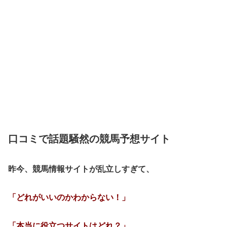
口コミで話題騒然の競馬予想サイト
昨今、競馬情報サイトが乱立しすぎて、
「どれがいいのかわからない！」
「本当に役立つサイトはどれ？」