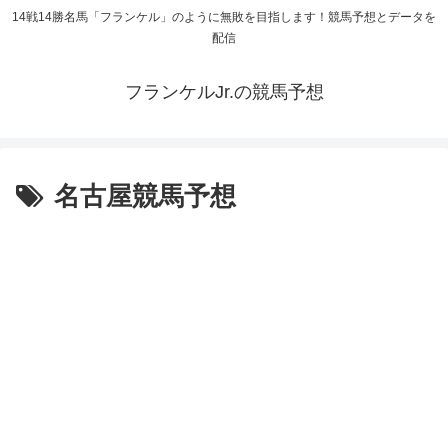
14戦14勝名馬「フランケル」のように無敗を目指します！競馬予想とデータを
配信
フランケルJr.の競馬予想
名古屋競馬予想