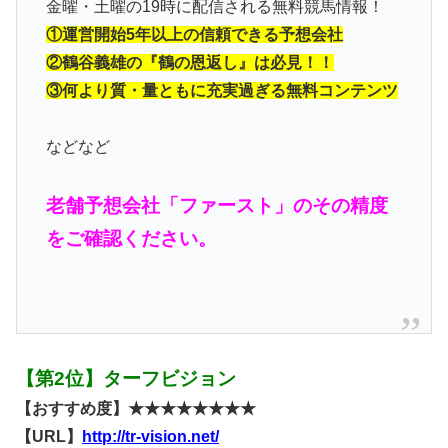
金曜・土曜の19時に配信される無料競馬情報！
①運営開始5年以上の信頼できる予想会社
②鶴谷義雄の『鶴の恩返し』は必見！！
③何より質・量ともに充実過ぎる無料コンテンツ
などなど
老舗予想会社「ファースト」のその精度
をご確認ください。
【第2位】ターフビジョン
【おすすめ度】★★★★★★★★
【URL】
http://tr-vision.net/