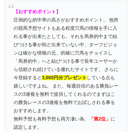
【おすすめポイント】
圧倒的な的中率の高さがおすすめポイント。 他所
の競馬予想サイトもある程度穴馬の情報を手に入
れる事が出来たとしても、それを馬券的中まで結
びつける事が殆ど出来ていない中、ターフビジョ
ンは確かな情報の元、的確に穴馬をチョイスし
「馬券的中」へと結びつける事で長年ユーザーか
ら信頼され続けている優れたサイトです。 さらに
今登録すると
3,000円分プレゼント
している点も
嬉しいですよね。 また、毎週自信のある勝負レー
スの3連複を無料で提供してくれるのでまずはこ
の勝負レースの3連複を無料でお試しされる事を
おすすめします。
無料予想も有料予想も両方凄い為、
「第2位」
に
認定します。