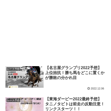
【名古屋グランプリ2022予想】
レース予想
上位拮抗！勝ち馬をどこに置くか
が勝敗の分かれ目
2022.12.06
【東海ダービー2022最終予想】
レース予想
タニノタビトは前走の反動注意！
リンクスターツ！！