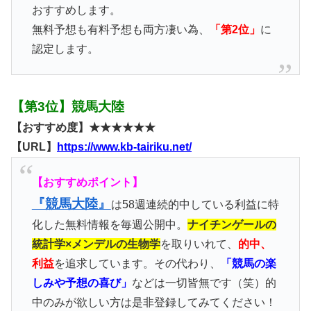
おすすめします。
無料予想も有料予想も両方凄い為、
「第2位」
に
認定します。
【第3位】競馬大陸
【おすすめ度】★★★★★★
【URL】
https://www.kb-tairiku.net/
【おすすめポイント】
『競馬大陸』
は58週連続的中している利益に特
化した無料情報を毎週公開中。
ナイチンゲールの
統計学×メンデルの生物学
を取りいれて、
的中、
利益
を追求しています。その代わり、
「競馬の楽
しみや予想の喜び」
などは一切皆無です（笑）的
中のみが欲しい方は是非登録してみてください！