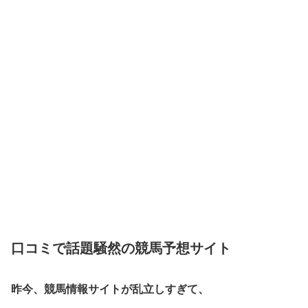
口コミで話題騒然の競馬予想サイト
昨今、競馬情報サイトが乱立しすぎて、