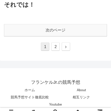
それでは！
次のページ
1
2
フランケルJr.の競馬予想
ホーム
About
競馬予想サイト徹底比較
相互リンク
Youtube