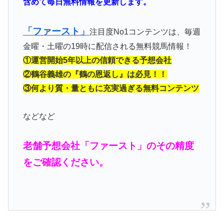
含めて毎日無料情報を更新します。
「ファースト」
注目度No1コンテンツは、毎週
金曜・土曜の19時に配信される無料競馬情報！
①運営開始5年以上の信頼できる予想会社
②鶴谷義雄の『鶴の恩返し』は必見！！
③何より質・量ともに充実過ぎる無料コンテンツ
などなど
老舗予想会社「ファースト」のその精度
をご確認ください。