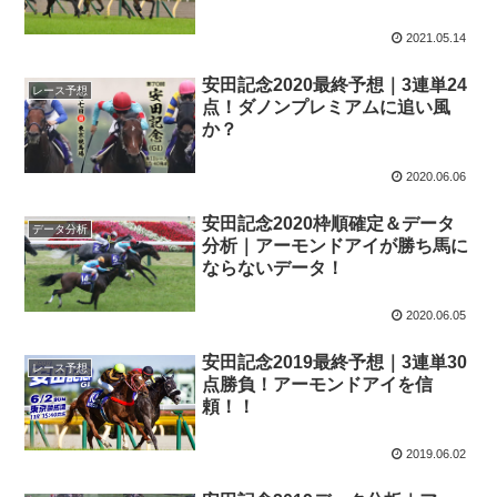
2021.05.14
安田記念2020最終予想｜3連単24
レース予想
点！ダノンプレミアムに追い風
か？
2020.06.06
安田記念2020枠順確定＆データ
データ分析
分析｜アーモンドアイが勝ち馬に
ならないデータ！
2020.06.05
安田記念2019最終予想｜3連単30
レース予想
点勝負！アーモンドアイを信
頼！！
2019.06.02