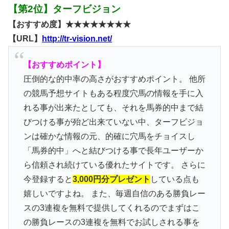
【第2位】ターフビジョン
【おすすめ度】★★★★★★★★
【URL】
http://tr-vision.net/
【おすすめポイント】
圧倒的な的中率の高さがおすすめポイント。 他所
の競馬予想サイトもある程度穴馬の情報を手に入
れる事が出来たとしても、それを馬券的中まで結
びつける事が殆ど出来ていない中、ターフビジョ
ンは確かな情報の元、的確に穴馬をチョイスし
「馬券的中」へと結びつける事で長年ユーザーか
ら信頼され続けている優れたサイトです。 さらに
今登録すると
3,000円分プレゼント
している点も
嬉しいですよね。 また、毎週自信のある勝負レー
スの3連複を無料で提供してくれるのでまずはこ
の勝負レースの3連複を無料でお試しされる事を