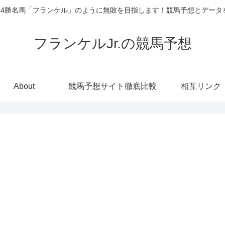
戦14勝名馬「フランケル」のように無敗を目指します！競馬予想とデータ
フランケルJr.の競馬予想
About
競馬予想サイト徹底比較
相互リンク