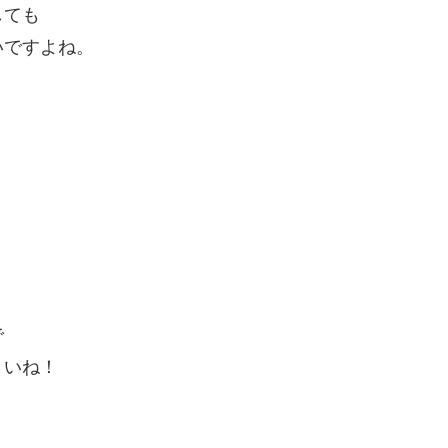
しても
いですよね。
で
さいね！