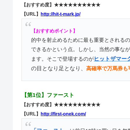
【おすすめ度】★★★★★★★★★★
【URL】
http://hit-t-mark.jp/
【おすすめポイント】
的中を射止めるために最も重要とされる
できるかという点。しかし、当然の事な
ヒットザマー
ます。そこで登場するのが
の目となり足となり、
高確率で万馬券も
【第1位】ファースト
【おすすめ度】★★★★★★★★★★
【URL】
http://first-onek.com/