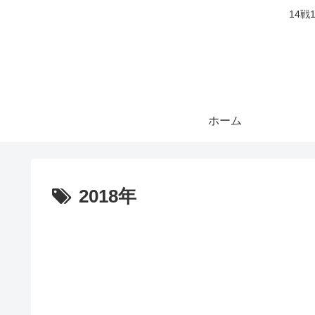
14
ホーム
2018年