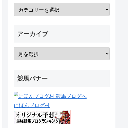
アーカイブ
競馬バナー
にほんブログ村