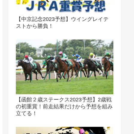
【中京記念2023予想】ウイングレイテ
ストから勝負！
【函館２歳ステークス2023予想】2歳戦
の初重賞！前走結果だけから予想を組み
立てる！