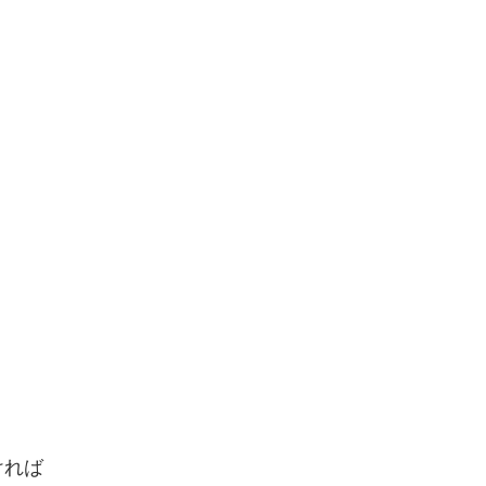
。
ければ