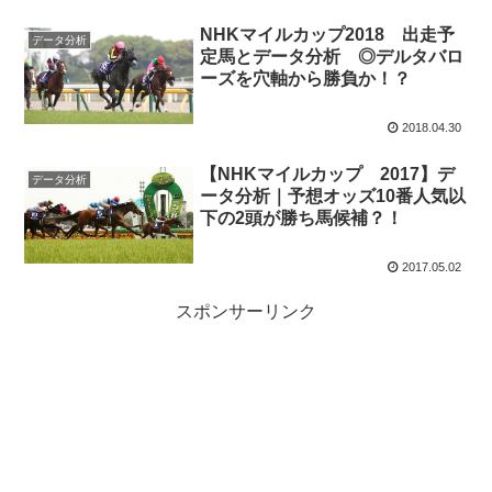
NHKマイルカップ2018 出走予
データ分析
定馬とデータ分析 ◎デルタバロ
ーズを穴軸から勝負か！？
2018.04.30
【NHKマイルカップ 2017】デ
データ分析
ータ分析｜予想オッズ10番人気以
下の2頭が勝ち馬候補？！
2017.05.02
スポンサーリンク