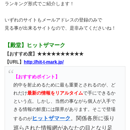
ランキング形式でご紹介します！
いずれのサイトもメールアドレスの登録のみで
見る事が出来るサイトなので、是非みてくださいね！
【殿堂】ヒットザマーク
【おすすめ度】★★★★★★★★★★
【URL】
http://hit-t-mark.jp/
【おすすめポイント】
的中を射止めるために最も重要とされるのが、ど
れだけ
最新の情報をリアルタイム
で手にできるか
という点。しかし、当然の事ながら個人が入手で
きる情報の鮮度には限界があります。そこで登場
ヒットザマーク
。関係各所に張り
するのが
巡らされた情報網があなたの目となり足