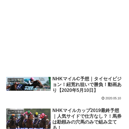
NHKマイルC予想｜タイセイビジ
レース予想
ョン！紐荒れ狙いで勝負！動画あ
り【2020年5月10日】
2020.05.10
NHKマイルカップ2019最終予想
レース予想
｜人気サイドで仕方なし？！馬券
は勘頼みの穴馬のみで組み立て
る！