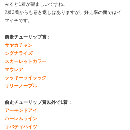
みると1着が望ましいですね。
2着3着からも巻き返しはありますが、好走率の面ではイ
マイチです。
前走チューリップ賞：
サヤカチャン
シグナライズ
スカーレットカラー
マウレア
ラッキーライラック
リリーノーブル
前走チューリップ賞以外で1着：
アーモンドアイ
ハーレムライン
リバティハイツ