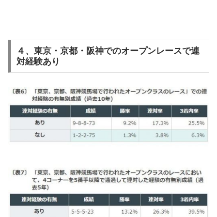
４、東京・京都・阪神でのオープンレースで連
対経験あり