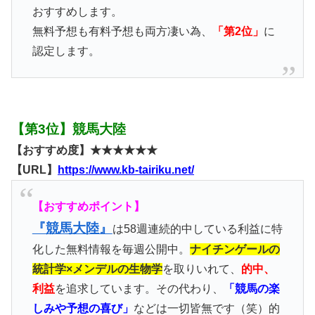
おすすめします。
無料予想も有料予想も両方凄い為、
「第2位」
に
認定します。
【第3位】競馬大陸
【おすすめ度】★★★★★★
【URL】
https://www.kb-tairiku.net/
【おすすめポイント】
『競馬大陸』
は58週連続的中している利益に特
化した無料情報を毎週公開中。
ナイチンゲールの
統計学×メンデルの生物学
を取りいれて、
的中、
利益
を追求しています。その代わり、
「競馬の楽
しみや予想の喜び」
などは一切皆無です（笑）的