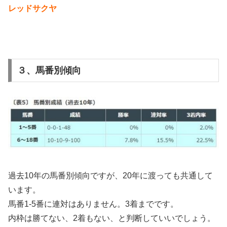
レッドサクヤ
３、馬番別傾向
過去10年の馬番別傾向ですが、20年に渡っても共通して
います。
馬番1-5番に連対はありません。3着までです。
内枠は勝てない、2着もない、と判断していいでしょう。