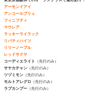
アーモンドアイ
アンコールプリュ
フィニフティ
マウレア
ラッキーライラック
リバティハイツ
リリーノーブル
レッドサクヤ
コーディエライト
（先行のみ）
サヤカチャン
（先行のみ）
ツヅミモン
（先行のみ）
モルトアレグロ
（先行のみ）
ラブカンプー
（先行のみ）