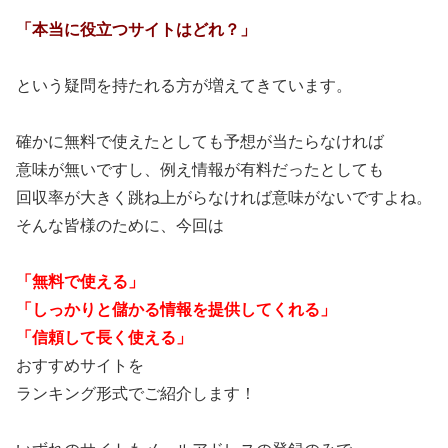
「本当に役立つサイトはどれ？」
という疑問を持たれる方が増えてきています。
確かに無料で使えたとしても予想が当たらなければ
意味が無いですし、例え情報が有料だったとしても
回収率が大きく跳ね上がらなければ意味がないですよね。
そんな皆様のために、今回は
「無料で使える」
「しっかりと儲かる情報を提供してくれる」
「信頼して長く使える」
おすすめサイトを
ランキング形式でご紹介します！