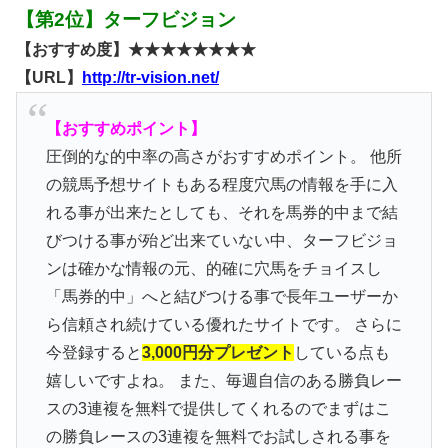
【第2位】ターフビジョン
【おすすめ度】★★★★★★★★
【URL】
http://tr-vision.net/
【おすすめポイント】
圧倒的な的中率の高さがおすすめポイント。 他所
の競馬予想サイトもある程度穴馬の情報を手に入
れる事が出来たとしても、それを馬券的中まで結
びつける事が殆ど出来ていない中、ターフビジョ
ンは確かな情報の元、的確に穴馬をチョイスし
「馬券的中」へと結びつける事で長年ユーザーか
ら信頼され続けている優れたサイトです。 さらに
今登録すると
3,000円分プレゼント
している点も
嬉しいですよね。 また、毎週自信のある勝負レー
スの3連複を無料で提供してくれるのでまずはこ
の勝負レースの3連複を無料でお試しされる事を