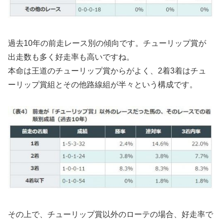
過去10年の前走レース別の傾向です。チューリップ賞が
出走数も多く好走率も高いですね。
本命は王道のチューリップ賞からがよく、2着3着はチュ
ーリップ賞組とその他路線組が半々という構成です。
その上で、チューリップ賞以外のローテの場合、好走率で