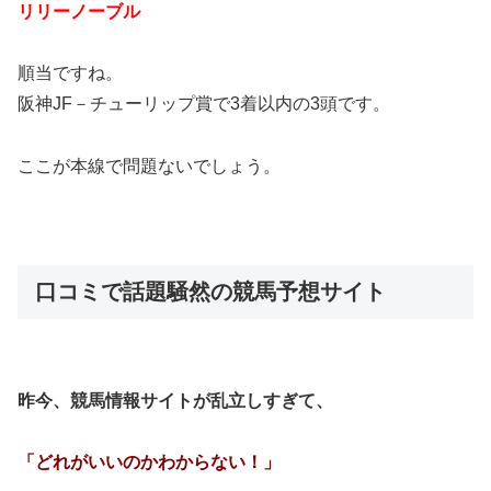
リリーノーブル
順当ですね。
阪神JF－チューリップ賞で3着以内の3頭です。
ここが本線で問題ないでしょう。
口コミで話題騒然の競馬予想サイト
昨今、競馬情報サイトが乱立しすぎて、
「どれがいいのかわからない！」