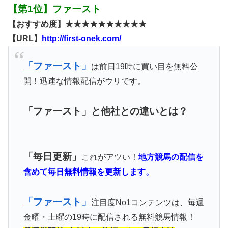
【第1位】ファースト
【おすすめ度】★★★★★★★★★★
【URL】
http://first-onek.com/
「ファースト」
は前日19時に買い目を無料公
開！迅速な情報配信がウリです。
「ファースト」と他社との違いとは？
「毎日更新」
これがアツい！
地方競馬の配信を
含めて毎日無料情報を更新します。
「ファースト」
注目度No1コンテンツは、毎週
金曜・土曜の19時に配信される無料競馬情報！