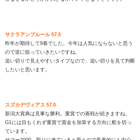
サクラアンプルール 57.5
昨年が期待して9着でした。今年は人気にならないと思う
ので逆に狙っていきたいですね。
追い切りで見えやすいタイプなので、追い切りを見て判断
したいと思います。
スズカデヴィアス 57.0
新潟大賞典は見事な勝利。重賞での善戦が続きますね。
G1には目もくれず重賞で賞金を加算する方向に舵を切っ
ています。
サマー2000、取りに来ていると思うので馬券的にも中心