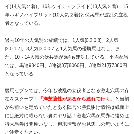
イ(14人気２着)、16年ケイティプライド(13人気２着)、15
年ハギノハイブリット(10人気２着)と伏兵馬が波乱の立役
者となっている。
過去10年の人気別の成績では、1人気[0.2.0.8]、2人気
[2.0.1.7]、3人気[3.0.0.7]と1人気馬の優勝馬はなし。ま
た、10～14人気の伏兵馬が5頭も連対している。平均配当
では、馬連9840円、3連複3万8060円、3連単21万7380円
となっている。
競馬セブンでは、今年も波乱の立役者となる激走穴馬の存
在をスクープ！
「洋芝適性があるから連れて行く」
と当初
から狙いを定めていたとある陣営の勝負駆け情報は紙面上
には絶対に載らない裏のヤリ話！激走穴馬が馬券に絡めば
特大馬券は間違いなし。週末情報がお見逃しの無いように
ご注意ください。