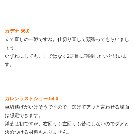
カデナ 56.0
立て直しの一戦ですね。仕切り直して頑張ってもらいまし
ょう。
いずれにしてもここではなく2走目に期待したいと思いま
す。
カレンラストショー 54.0
単騎逃げがいけそうですので、逃げてアッと言わせる場面
は想定できます。
洋芝は初ですが、右回りも左回りも苦にしないのでダメと
決めつける材料もありません。