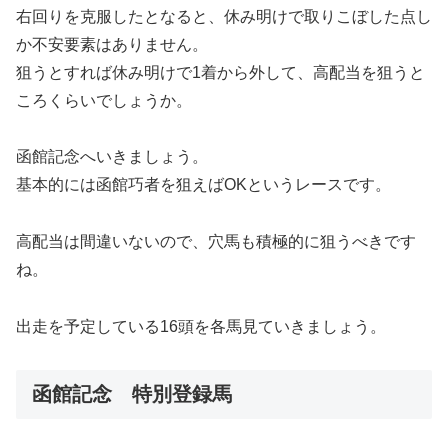
右回りを克服したとなると、休み明けで取りこぼした点し
か不安要素はありません。
狙うとすれば休み明けで1着から外して、高配当を狙うと
ころくらいでしょうか。
函館記念へいきましょう。
基本的には函館巧者を狙えばOKというレースです。
高配当は間違いないので、穴馬も積極的に狙うべきです
ね。
出走を予定している16頭を各馬見ていきましょう。
函館記念 特別登録馬