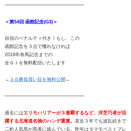
━━━━━━━━━━━━━━━━━
＜第54回 函館記念(G3)＞
自信のペナルティ付き！もし、この
函館記念を３点で獲れなければ
2018年有馬記念までの
全ＧＩを無料配信いたします
→
３点勝負買い目を無料公開
←
━━━━━━━━━━━━━━━━━
過去には
エリモハリアーが３連覇するなど、洋芝巧者が活
躍する北海道名物のハンデ重賞。
直近３年でも波乱続きで
二桁人気馬が馬券に絡んでいる。昨年はタマモベストプレ