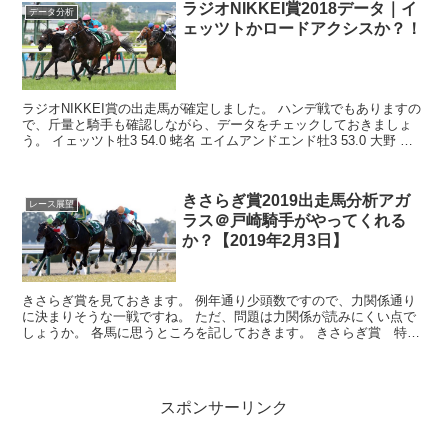
ラジオNIKKEI賞2018データ｜イ
データ分析
ェッツトかロードアクシスか？！
ラジオNIKKEI賞の出走馬が確定しました。 ハンデ戦でもありますの
で、斤量と騎手も確認しながら、データをチェックしておきましょ
う。 イェッツト牡3 54.0 蛯名 エイムアンドエンド牡3 53.0 大野 キ
ボウノダイチ牡3 5...
きさらぎ賞2019出走馬分析アガ
レース展望
ラス＠戸崎騎手がやってくれる
か？【2019年2月3日】
きさらぎ賞を見ておきます。 例年通り少頭数ですので、力関係通り
に決まりそうな一戦ですね。 ただ、問題は力関係が読みにくい点で
しょうか。 各馬に思うところを記しておきます。 きさらぎ賞 特別
登録馬 アガラス 56.0 3戦して...
スポンサーリンク