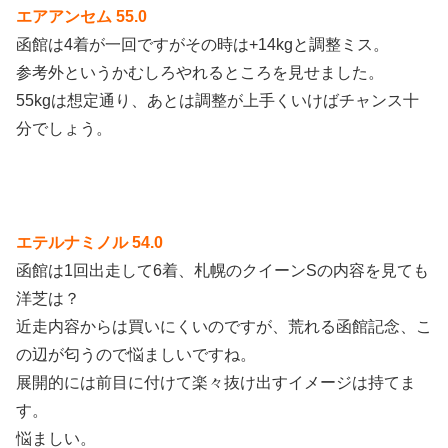
エアアンセム 55.0
函館は4着が一回ですがその時は+14kgと調整ミス。
参考外というかむしろやれるところを見せました。
55kgは想定通り、あとは調整が上手くいけばチャンス十
分でしょう。
エテルナミノル 54.0
函館は1回出走して6着、札幌のクイーンSの内容を見ても
洋芝は？
近走内容からは買いにくいのですが、荒れる函館記念、こ
の辺が匂うので悩ましいですね。
展開的には前目に付けて楽々抜け出すイメージは持てま
す。
悩ましい。