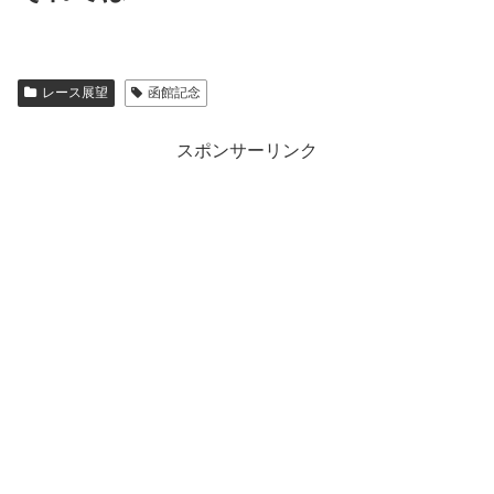
レース展望
函館記念
スポンサーリンク