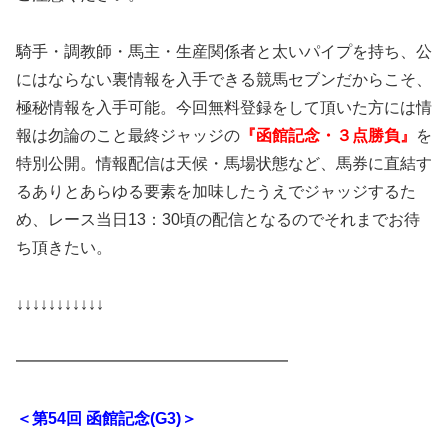
騎手・調教師・馬主・生産関係者と太いパイプを持ち、公
にはならない裏情報を入手できる競馬セブンだからこそ、
極秘情報を入手可能。今回無料登録をして頂いた方には情
報は勿論のこと最終ジャッジの
『函館記念・３点勝負』
を
特別公開。情報配信は天候・馬場状態など、馬券に直結す
るありとあらゆる要素を加味したうえでジャッジするた
め、レース当日13：30頃の配信となるのでそれまでお待
ち頂きたい。
↓↓↓↓↓↓↓↓↓↓↓
━━━━━━━━━━━━━━━━━
＜第54回 函館記念(G3)＞