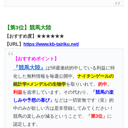
【第3位】競馬大陸
【おすすめ度】★★★★★★
【URL】
https://www.kb-tairiku.net/
【おすすめポイント】
『競馬大陸』
は58週連続的中している利益に特
化した無料情報を毎週公開中。
ナイチンゲールの
統計学×メンデルの生物学
を取りいれて、
的中、
利益
を追求しています。その代わり、
「競馬の楽
しみや予想の喜び」
などは一切皆無です（笑）的
中のみが欲しい方は是非登録してみてください！
競馬の楽しみが減るということで、
「第3位」
に
認定します。