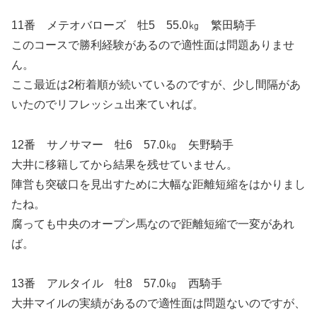
11番 メテオバローズ 牡5 55.0㎏ 繁田騎手
このコースで勝利経験があるので適性面は問題ありませ
ん。
ここ最近は2桁着順が続いているのですが、少し間隔があ
いたのでリフレッシュ出来ていれば。
12番 サノサマー 牡6 57.0㎏ 矢野騎手
大井に移籍してから結果を残せていません。
陣営も突破口を見出すために大幅な距離短縮をはかりまし
たね。
腐っても中央のオープン馬なので距離短縮で一変があれ
ば。
13番 アルタイル 牡8 57.0㎏ 西騎手
大井マイルの実績があるので適性面は問題ないのですが、