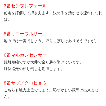
3番センプレフォール
前走を評価して押さえます。決め手を活かせる流れになれ
ば。
5番リコーワルサー
地力では一番でしょう。取りこぼしはありそうですが。
6番マルカンセンサー
距離短縮ですが大井で全６勝を挙げています。
好位追走の粘り倒しを期待します。
8番サブノクロヒョウ
こちらも地力上位でしょう。恥ずかしい競馬は出来ませ
ん。