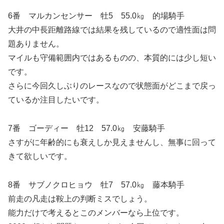
6番 マルカンセンサー 牡5 55.0㎏ 的場騎手
大井の中長距離路線では結果を残しているので適性面は問
題ありません。
マイルも守備範囲内ではあるものの、本質的には少し短い
です。
さらに今回久しぶりのレースなので状態面がどこまで戻っ
ているか注目したいです。
7番 ゴーディー 牡12 57.0㎏ 安藤騎手
さすがに年齢的にも衰えしか見えませんし、無事に回って
きて欲しいです。
8番 サブノクロヒョウ 牡7 57.0㎏ 藤本騎手
前走の凡走は鞍上の判断ミスでしょう。
能力だけで考えるとこのメンバーなら上位です。