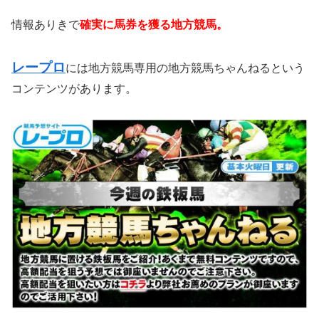
情報ありきで
確実に馬券を獲る地方競馬。
レープロ
には地方競馬専用の地方競馬ちゃんねるという
コンテンツがあります。