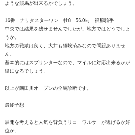
ような競馬が出来るかでしょう。
16番 ナリタスターワン 牡8 56.0㎏ 福原騎手
中央では結果を残せませんでしたが、地方ではどうでしょ
うか。
地方の戦績は良く、大井も経験済みなので問題ありませ
ん。
基本的にはスプリンターなので、マイルに対応出来るかが
鍵になるでしょう。
以上が隅田川オープンの全馬診断です。
最終予想
展開を考えると人気を背負うリコーワルサーが逃げるか好
位か。