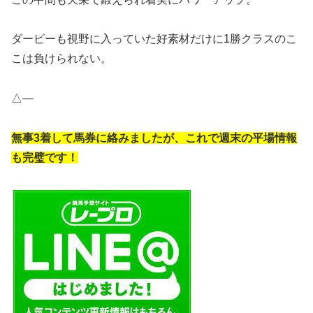
ダービーも視野に入っていた好素材だけに1勝クラスのこ
こは負けられない。
△—
無事3着して馬券に絡みましたが、これで週末の平場情報
も完璧です！