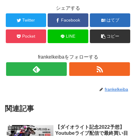
シェアする
Twitter
Facebook
はてブ
Pocket
LINE
コピー
frankelkeibaをフォローする
frankelkeiba
関連記事
【ダイオライト記念2022予想】
南関予想
Youtubeライブ配信で最終買い目