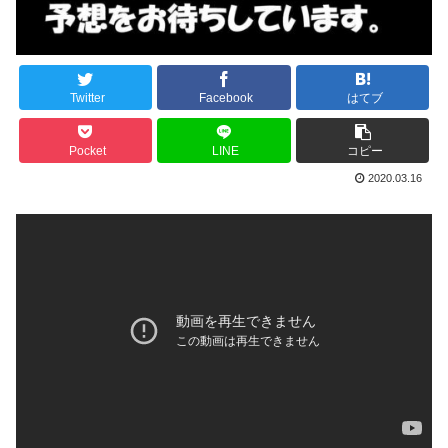
Twitter
Facebook
はてブ
Pocket
LINE
コピー
2020.03.16