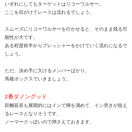
いずれにしてもターゲットはリコーワルサー。
ここを目がけてレースは流れるでしょう。
スムーズにリコーワルサーを行かせると、そのまま残る可
能性が大です。
ある程度前半からプレッシャーをかけていく流れになるで
しょう。
ただ、決め手に欠けるメンバーばかり。
馬複ボックスでいきましょう。
2番ダノングッド
距離延長も展開的にはインで脚を溜めて、イン突きが狙え
るレースとなりそうです。
ノーマークっぽいので押さえておきます。