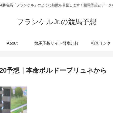
戦14勝名馬「フランケル」のように無敗を目指します！競馬予想とデータ
フランケルJr.の競馬予想
About
競馬予想サイト徹底比較
相互リンク
020予想｜本命ボルドープリュネから