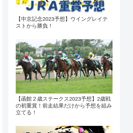
【中京記念2023予想】ウイングレイテ
ストから勝負！
【函館２歳ステークス2023予想】2歳戦
の初重賞！前走結果だけから予想を組み
立てる！