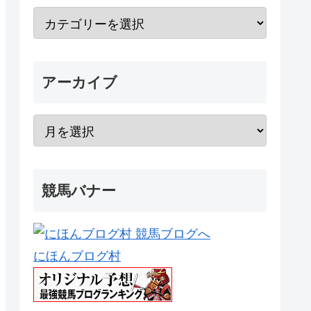
アーカイブ
競馬バナー
にほんブログ村