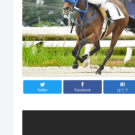
Twitter
Facebook
はてブ