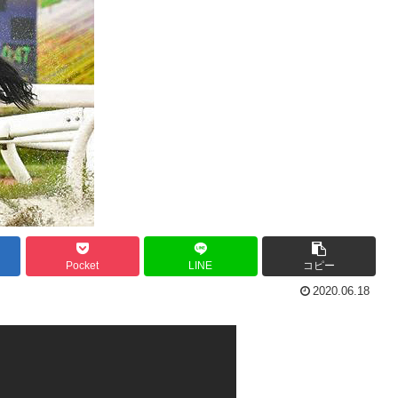
Pocket
LINE
コピー
2020.06.18