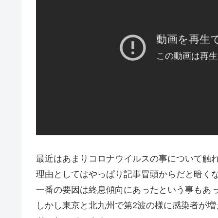
最近はあまりコロナウイルスの事について触
理由としてはやっぱり記事冒頭からだと暗く
一番の要因は終息傾向にあったという事もあ
しかし東京と北九州で第2波の様に感染者が