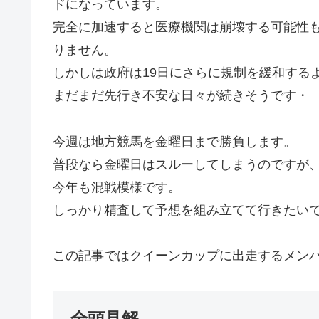
ドになっています。
完全に加速すると医療機関は崩壊する可能性
りません。
しかしは政府は19日にさらに規制を緩和する
まだまだ先行き不安な日々が続きそうです・
今週は地方競馬を金曜日まで勝負します。
普段なら金曜日はスルーしてしまうのですが
今年も混戦模様です。
しっかり精査して予想を組み立てて行きたい
この記事ではクイーンカップに出走するメン
全頭見解