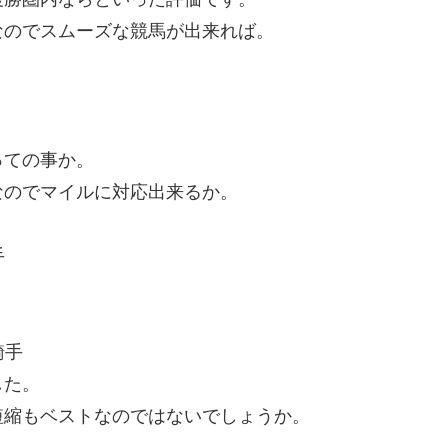
なのでスムーズな競馬が出来れば。
っての事か。
なのでマイルに対応出来るか。
手
。
騎手
した。
短縮もベストなのではないでしょうか。