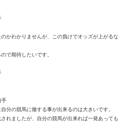
手
たのかわかりませんが、この負けでオッズが上がるな
るので期待したいです。
手
騎手
に自分の競馬に徹する事が出来るのは大きいです。
化されましたが、自分の競馬が出来れば一発あっても