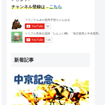
チャンネル登録は→
こちら
新着記事