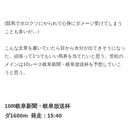
(競馬でボロクソにやられて心身にダメージ受けてしまう
ことも多いが…）
こんな文章を書いていたら目から水分が出てきそうになっ
た。頑張って1つでもいい馬券を当てたいと思う。笠松の
メインは10レース岐阜新聞・岐阜放送杯を予想していこ
うと思う。
10R岐阜新聞・岐阜放送杯
ダ1600m 発走：15:40