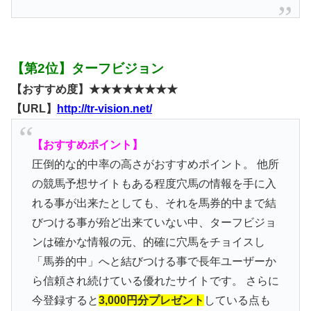
【第2位】ターフビジョン
【おすすめ度】★★★★★★★★
【URL】
http://tr-vision.net/
【おすすめポイント】
圧倒的な的中率の高さがおすすめポイント。 他所
の競馬予想サイトもある程度穴馬の情報を手に入
れる事が出来たとしても、それを馬券的中まで結
びつける事が殆ど出来ていない中、ターフビジョ
ンは確かな情報の元、的確に穴馬をチョイスし
「馬券的中」へと結びつける事で長年ユーザーか
ら信頼され続けている優れたサイトです。 さらに
今登録すると
3,000円分プレゼント
している点も