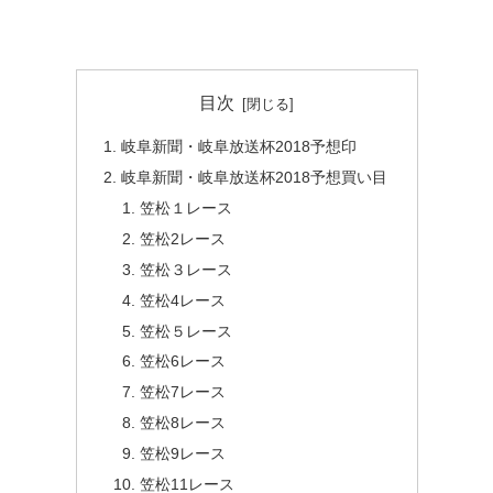
目次
岐阜新聞・岐阜放送杯2018予想印
岐阜新聞・岐阜放送杯2018予想買い目
笠松１レース
笠松2レース
笠松３レース
笠松4レース
笠松５レース
笠松6レース
笠松7レース
笠松8レース
笠松9レース
笠松11レース