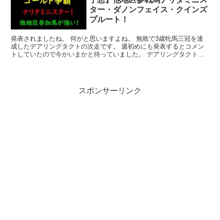
ター・ダノンフェイス・クインズ
プルート！
発表されましたね。 何がと思いますよね。 無敗で3歳牝馬三冠を達
成したデアリングタクトの次走です。 週初めにも発表するとコメン
トしていたので今かいまかと待っていました。 デアリングタクトの
次走は国内トップクラスの馬が...
スポンサーリンク