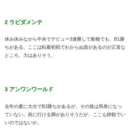
2 ラピダメンテ
休み休みながら中央でデビュー3連勝して船橋でも、B1勝
ちがある。ここは転厩初戦でわからぬ面があるのが正直な
ところ。力はありそう。
3 アンワンワールド
去年の夏に大分でB3勝ちがあるが、その後は馬券になっ
ていない。前に行ける脚がありそうだが、ここも静観でい
いのではないか。