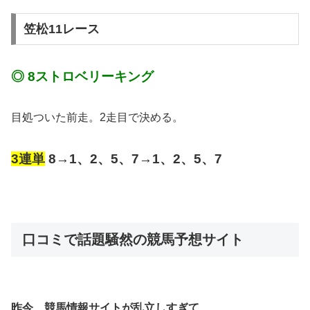
笠松11レース
◎ 8ストロベリーキング
目処ついた前走。2走目で決める。
3連単
8→1、2、5、7→1、2、5、7
口コミで話題騒然の競馬予想サイト
昨今、競馬情報サイトが乱立しすぎて、