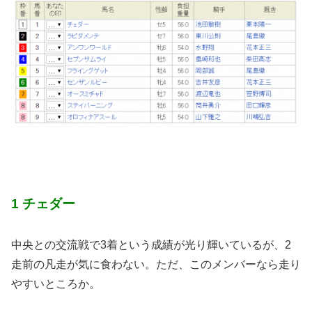
1 チェダー
中央との交流戦で3着という成績が光り輝いているが、2
走前の凡走が気に食わない。ただ、このメンバーなら走り
やすいところか。