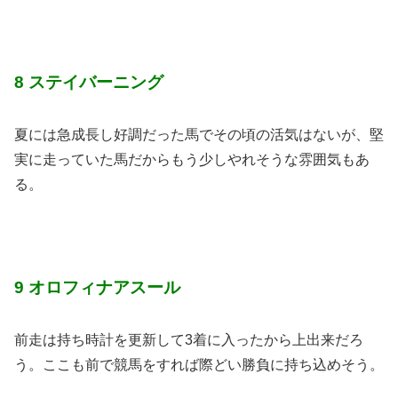
8 ステイバーニング
夏には急成長し好調だった馬でその頃の活気はないが、堅
実に走っていた馬だからもう少しやれそうな雰囲気もあ
る。
9 オロフィナアスール
前走は持ち時計を更新して3着に入ったから上出来だろ
う。ここも前で競馬をすれば際どい勝負に持ち込めそう。