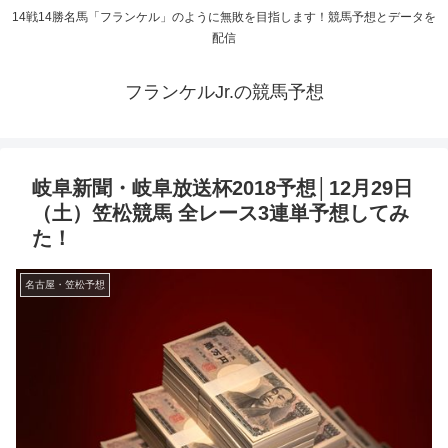
14戦14勝名馬「フランケル」のように無敗を目指します！競馬予想とデータを
配信
フランケルJr.の競馬予想
岐阜新聞・岐阜放送杯2018予想│12月29日
（土）笠松競馬 全レース3連単予想してみ
た！
名古屋・笠松予想