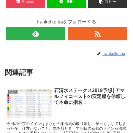
Pocket
LINE
コピー
frankelkeibaをフォローする
frankelkeiba
関連記事
石清水ステークス2019予想│アマ
菊正宗
ルフィコーストの安定感を信頼し
て本命に指名！
今日の中京のメインはまさかの本命馬の取り消し。がっくししてしま
ったが、仕方がないこと。気を取り直して明日の京都のメイン石清水