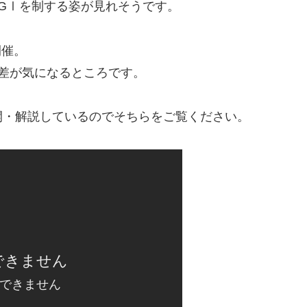
GⅠを制する姿が見れそうです。
開催。
差が気になるところです。
。
開・解説しているのでそちらをご覧ください。