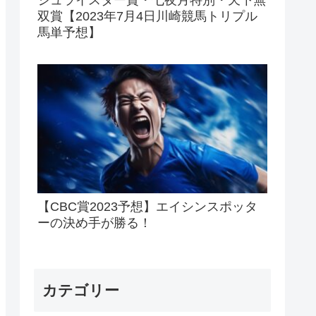
双賞【2023年7月4日川崎競馬トリプル
馬単予想】
【CBC賞2023予想】エイシンスポッタ
ーの決め手が勝る！
カテゴリー