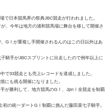
場で日本競馬界の祭典JBC競走が行われました。
すが、今年は地方の浦和競馬場に舞台を移して開催さ
が、GⅠが重複し手開催されるんのはこの日以外はあ
子騎手がJBCスプリントに出走したので例年以上に
の中で33競走とも売上レコードを達成しました。
記憶にも残る開催になりました。
手が勝利して、地方競馬のGⅠ、JpnⅠ全競走を制覇
史上初の統一ダートGⅠ制覇に挑んだ藤田菜七子騎手。