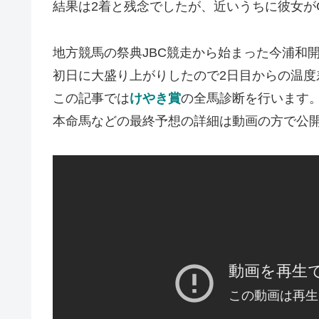
結果は2着と残念でしたが、近いうちに彼女が
地方競馬の祭典JBC競走から始まった今浦和
初日に大盛り上がりしたので2日目からの温度
この記事では
けやき賞
の全馬診断を行います
本命馬などの最終予想の詳細は動画の方で公