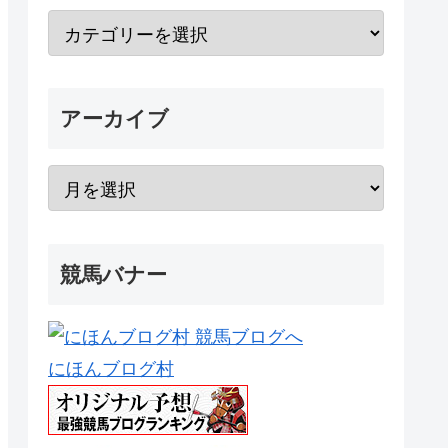
アーカイブ
競馬バナー
にほんブログ村