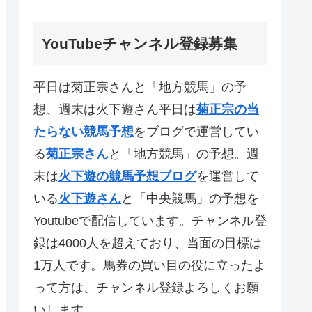
YouTubeチャンネル登録募集
平日は菊正宗さんと「地方競馬」の予
想、週末は火下遊さん平日は
菊正宗の当
たらない競馬予想
をブログで運営してい
る
菊正宗さん
と「地方競馬」の予想。週
末は
火下遊の競馬予想ブログ
を運営して
いる
火下遊さん
と「中央競馬」の予想を
Youtubeで配信しています。チャンネル登
録は4000人を超えており、当面の目標は
1万人です。馬券の買い目の役に立ったよ
って方は、チャンネル登録よろしくお願
いします。