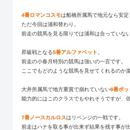
4番ロマンコスモ
は船橋所属馬で地元なら安定
ただ今回は浦和替わり。
前走の競馬を見る限りでは浦和は合っていな
昇級戦となる
5番アルファベット
。
前走の小春月特別の競馬は強いの一言です。
ここでもどのような競馬を見せてくれるのか
大井所属馬で地方重賞で崩れていない
6番ポッ
能力的にはこのクラスでもやれそうですが、
7番ノースカルロス
はリベンジの一戦です。
前走はハナを取る事が出来ず結果を残す事が