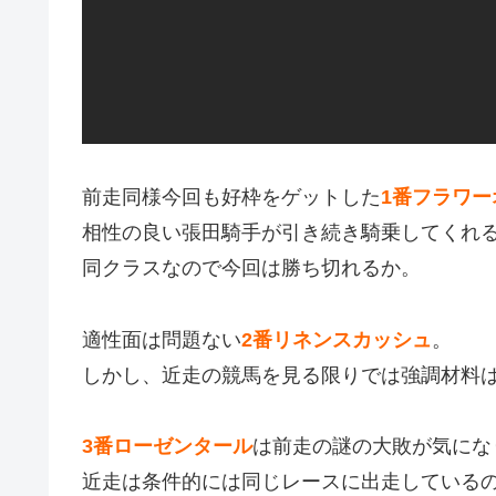
前走同様今回も好枠をゲットした
1番フラワー
相性の良い張田騎手が引き続き騎乗してくれ
同クラスなので今回は勝ち切れるか。
適性面は問題ない
2番リネンスカッシュ
。
しかし、近走の競馬を見る限りでは強調材料
3番ローゼンタール
は前走の謎の大敗が気にな
近走は条件的には同じレースに出走している