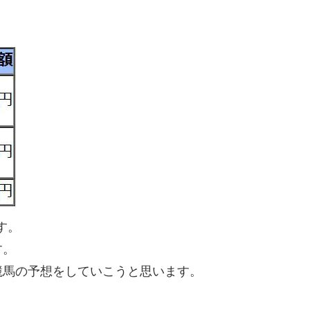
す。
す。
競馬の予想をしていこうと思います。