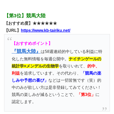
【第3位】競馬大陸
【おすすめ度】★★★★★★
【URL】
https://www.kb-tairiku.net/
【おすすめポイント】
『競馬大陸』
は58週連続的中している利益に特
化した無料情報を毎週公開中。
ナイチンゲールの
統計学×メンデルの生物学
を取りいれて、
的中、
利益
を追求しています。その代わり、
「競馬の楽
しみや予想の喜び」
などは一切皆無です（笑）的
中のみが欲しい方は是非登録してみてください！
競馬の楽しみが減るということで、
「第3位」
に
認定します。