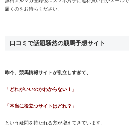
無料メルマガ登録後…スマホ片手に無料買い目がメールで
届くのをお待ちください。
口コミで話題騒然の競馬予想サイト
昨今、競馬情報サイトが乱立しすぎて、
「どれがいいのかわからない！」
「本当に役立つサイトはどれ？」
という疑問を持たれる方が増えてきています。