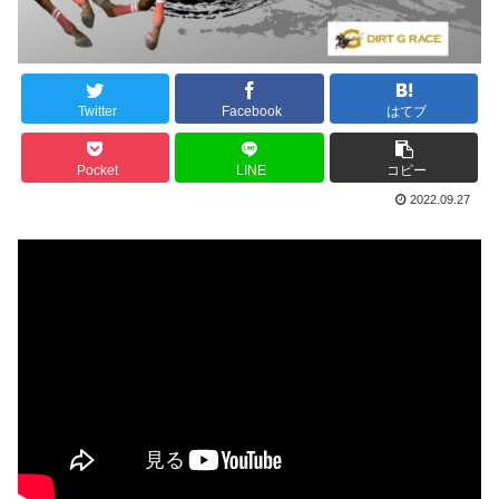
Twitter
Facebook
はてブ
Pocket
LINE
コピー
2022.09.27