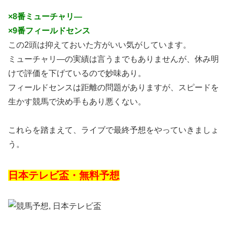
×8番ミューチャリ―
×9番フィールドセンス
この2頭は抑えておいた方がいい気がしています。
ミューチャリ―の実績は言うまでもありませんが、休み明
けで評価を下げているので妙味あり。
フィールドセンスは距離の問題がありますが、スピードを
生かす競馬で決め手もあり悪くない。
これらを踏まえて、ライブで最終予想をやっていきましょ
う。
日本テレビ盃・無料予想