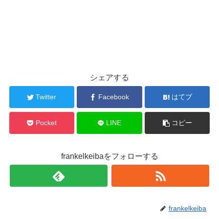
シェアする
Twitter
Facebook
はてブ
Pocket
LINE
コピー
frankelkeibaをフォローする
frankelkeiba