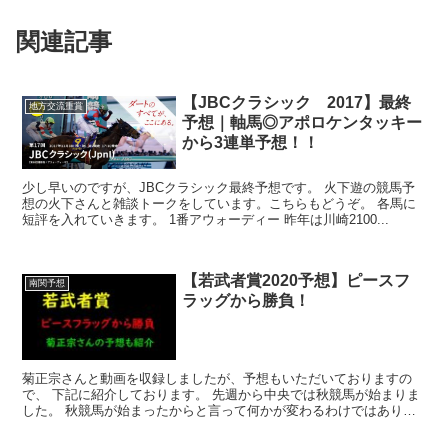
関連記事
【JBCクラシック 2017】最終
地方交流重賞
予想｜軸馬◎アポロケンタッキー
から3連単予想！！
少し早いのですが、JBCクラシック最終予想です。 火下遊の競馬予
想の火下さんと雑談トークをしています。こちらもどうぞ。 各馬に
短評を入れていきます。 1番アウォーディー 昨年は川崎2100...
【若武者賞2020予想】ピースフ
南関予想
ラッグから勝負！
菊正宗さんと動画を収録しましたが、予想もいただいておりますの
で、 下記に紹介しております。 先週から中央では秋競馬が始まりま
した。 秋競馬が始まったからと言って何かが変わるわけではありま
せん。 変わるとしたら夏競馬はロー...