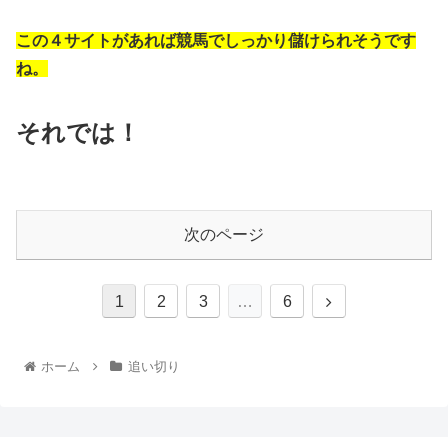
この４サイトがあれば競馬でしっかり儲けられそうです
ね。
それでは！
次のページ
1
2
3
…
6
ホーム
追い切り