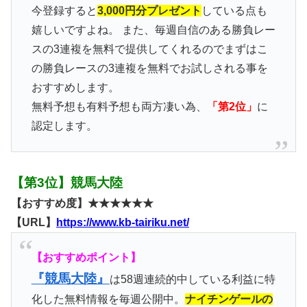
今登録すると
3,000円分プレゼント
している点も
嬉しいですよね。 また、毎週自信のある勝負レー
スの3連複を無料で提供してくれるのでまずはこ
の勝負レースの3連複を無料でお試しされる事を
おすすめします。
無料予想も有料予想も両方凄い為、
「第2位」
に
認定します。
【第3位】競馬大陸
【おすすめ度】★★★★★★
【URL】
https://www.kb-tairiku.net/
【おすすめポイント】
『競馬大陸』
は58週連続的中している利益に特
化した無料情報を毎週公開中。
ナイチンゲールの