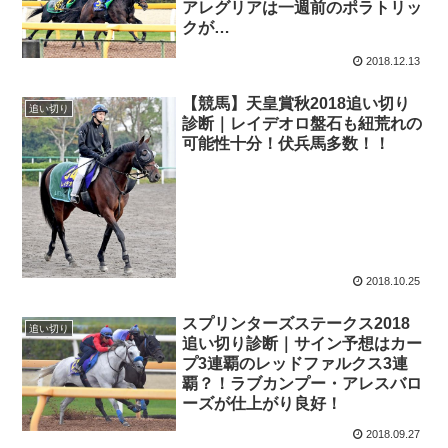
アレグリアは一週前のポラトリッ
クが…
2018.12.13
【競馬】天皇賞秋2018追い切り
追い切り
診断｜レイデオロ盤石も紐荒れの
可能性十分！伏兵馬多数！！
2018.10.25
スプリンターズステークス2018
追い切り
追い切り診断｜サイン予想はカー
プ3連覇のレッドファルクス3連
覇？！ラブカンプー・アレスバロ
ーズが仕上がり良好！
2018.09.27