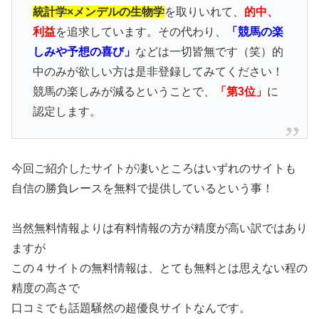
統計学×メンデルの生物学
を取りいれて、
的中、
利益
を追求しています。その代わり、
「競馬の楽
しみや予想の喜び」
などは一切皆無です（笑）的
中のみが欲しい方は是非登録してみてください！
競馬の楽しみが減るということで、
「第3位」
に
認定します。
今回ご紹介したサイトが凄いところはいずれのサイトも
自信の勝負レースを無料で提供しているという事！
当然無料情報よりは有料情報の方が精度が高い訳ではあり
ますが
この４サイトの無料情報は、とても無料とは思えない程の
精度の高さで
口コミでも話題騒然の超優良サイトなんです。