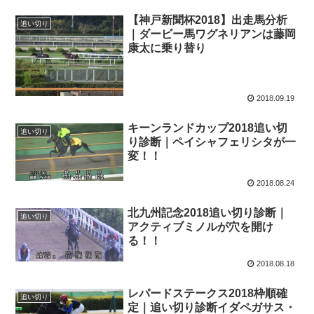
【神戸新聞杯2018】出走馬分析
追い切り
｜ダービー馬ワグネリアンは藤岡
康太に乗り替り
2018.09.19
キーンランドカップ2018追い切
追い切り
り診断｜ペイシャフェリシタが一
変！！
2018.08.24
北九州記念2018追い切り診断｜
追い切り
アクティブミノルが穴を開け
る！！
2018.08.18
レパードステークス2018枠順確
追い切り
定｜追い切り診断イダペガサス・