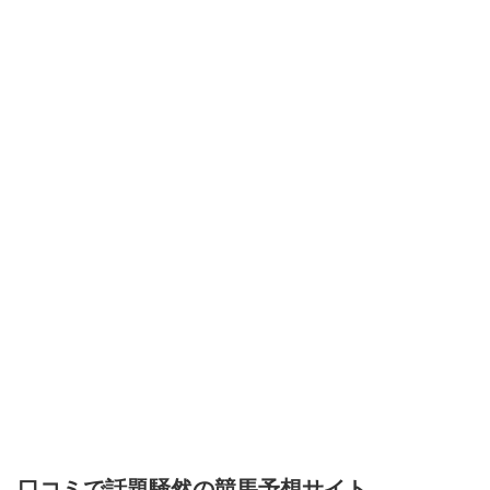
口コミで話題騒然の競馬予想サイト