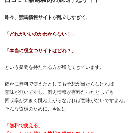
昨今、競馬情報サイトが乱立しすぎて、
「どれがいいのかわからない！」
「本当に役立つサイトはどれ？」
という疑問を持たれる方が増えてきています。
確かに無料で使えたとしても予想が当たらなければ
意味が無いですし、例え情報が有料だったとしても
回収率が大きく跳ね上がらなければ意味がないですよね。
そんな皆様のために、今回は
「無料で使える」