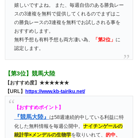
嬉しいですよね。 また、毎週自信のある勝負レー
スの3連複を無料で提供してくれるのでまずはこ
の勝負レースの3連複を無料でお試しされる事を
おすすめします。
無料予想も有料予想も両方凄い為、
「第2位」
に
認定します。
【第3位】競馬大陸
【おすすめ度】★★★★★★
【URL】
https://www.kb-tairiku.net/
【おすすめポイント】
『競馬大陸』
は58週連続的中している利益に特
化した無料情報を毎週公開中。
ナイチンゲールの
統計学×メンデルの生物学
を取りいれて、
的中、