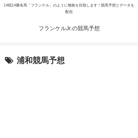
14戦14勝名馬「フランケル」のように無敗を目指します！競馬予想とデータを
配信
フランケルJr.の競馬予想
浦和競馬予想