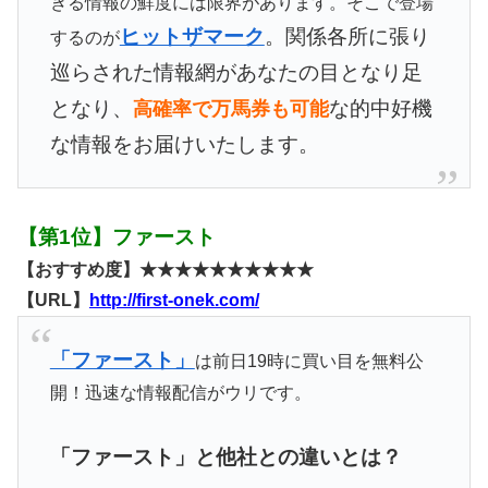
きる情報の鮮度には限界があります。そこで登場
ヒットザマーク
。関係各所に張り
するのが
巡らされた情報網があなたの目となり足
となり、
な的中好機
高確率で万馬券も可能
な情報をお届けいたします。
【第1位】ファースト
【おすすめ度】★★★★★★★★★★
【URL】
http://first-onek.com/
「ファースト」
は前日19時に買い目を無料公
開！迅速な情報配信がウリです。
「ファースト」と他社との違いとは？